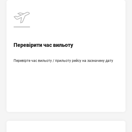
Час вильоту
Місто вильоту
Перевірити час вильоту
Країна і аеропорт прильоту
Перевірте час вильоту / прильоту рейсу на зазначену дату
Дата вильоту