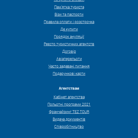
Пам'ятка туриста
Візи та паспорти
Правила оплати і розстрочка
Де купити
Порядок ануляції
Реєстр туристичних агентств
Договір
Авіаперельоти
Часто задавані питання
Подарункові карти
Агентствам
Кабінет агентства
Польотні програми 2021
Франчайзинг TEZ TOUR
Видача документів
Співробітництво