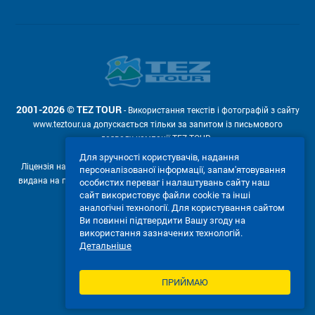
2001-2026 © TEZ TOUR
- Використання текстів і фотографій з сайту
www.teztour.ua допускається тільки за запитом із письмового
дозволу компанії TEZ TOUR .
Для зручності користувачів, надання
Ліцензія на провадження туроператорської діяльності АВ №566448
персоналізованої інформації, запам'ятовування
видана на підставі рішення Державної служби туризму і курортів від
особистих переваг і налаштувань сайту наш
04.02.2011р. № 4-ліц.
сайт використовує файли cookie та інші
аналогічні технології. Для користування сайтом
Ми приймаємо:
Ви повинні підтвердити Вашу згоду на
використання зазначених технологій.
Детальніше
ПРИЙМАЮ
ПОВНА ВЕРСІЯ САЙТУ