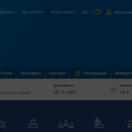
Країни
Де купити
Агентствам
Ще
Мій кабі
Готелі
Трансфери
Чартери
Розпродажі
Залишит
Дата вильоту:
Кількіс
на 6 