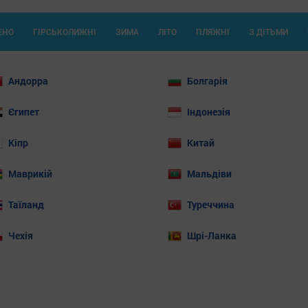
ЕНО
ГІРСЬКОЛИЖНІ
ЗИМА
ЛІТО
ПЛЯЖНІ
З ДІТЬМИ
Андорра
Болгарія
Єгипет
Індонезія
Кіпр
Китай
Маврикій
Мальдіви
Таїланд
Туреччина
Чехія
Шрі-Ланка