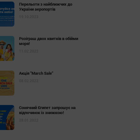
Перельоти з найближчих до
України аеропортів
19.10.2023
Розіграш двох квитків в обійми
моря!
11.02.2022
Акція "March Sale"
08.02.2022
Сонячний Єгипет запрошує на
відпочинок із знижкою!
28.01.2022