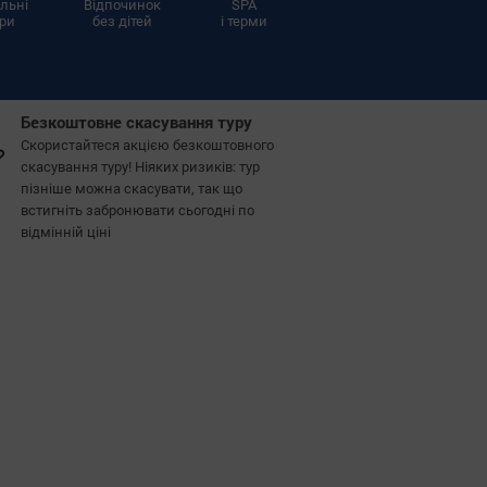
ільні
Відпочинок
SPA
ури
без дітей
і терми
Безкоштовне скасування туру
Скористайтеся акцією безкоштовного
скасування туру! Ніяких ризиків: тур
пізніше можна скасувати, так що
встигніть забронювати сьогодні по
відмінній ціні