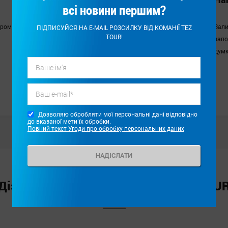
всі новини першим?
Країна і аеропорт прильоту
ером,
Перевірте час вильоту / прильоту рейсу на
Зали
ПІДПИСУЙСЯ НА E-MAIL РОЗСИЛКУ ВІД КОМАНІЇ TEZ
TOUR!
Дата вильоту
зазначену дату
запо
думк
До
Пов
Дозволяю обробляти мої персональні дані відповідно
до вказаної мети їх обробки.
Повний текст Угоди про обробку персональних даних
НАДІСЛАТИ
Дізнайтесь більше про країни TEZ TOU