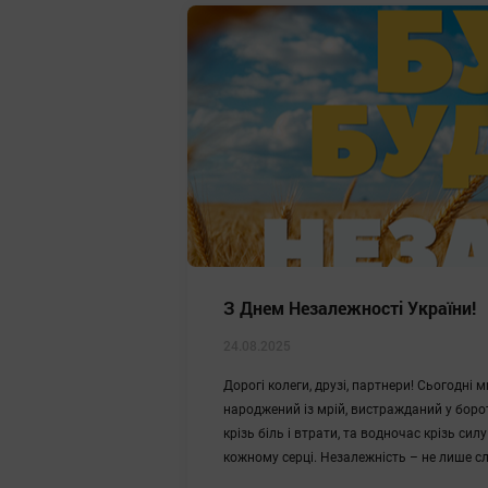
З Днем Незалежності України!
24.08.2025
Дорогі колеги, друзі, партнери! Сьогодні 
народжений із мрій, вистражданий у борот
крізь біль і втрати, та водночас крізь силу
кожному серці. Незалежність – не лише сло