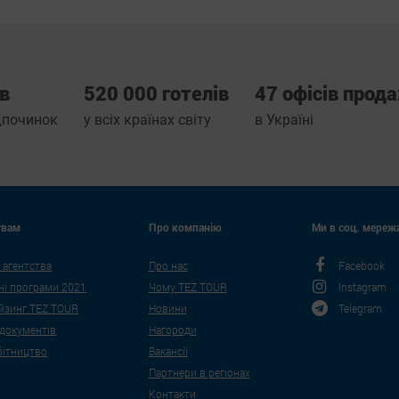
ів
520 000 готелів
47 офісів прод
ідпочинок
у всіх країнах світу
в Україні
твам
Про компанію
Ми в соц. мережа
 агентства
Про нас
Facebook
ні програми 2021
Чому TEZ TOUR
Instagram
йзинг TEZ TOUR
Новини
Telegram
 документів
Нагороди
бітництво
Вакансії
Партнери в регіонах
Контакти