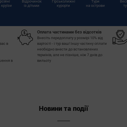
рсійні
Відрочинок
Гірськолижні
Тури
Вес
 круїзи
із дітьми
курорти
на острови
т
Оплата частинами без відсотків
Внесіть передоплату у розмірі 10% від
вас в
вартості - і тур ваш! Іншу частину оплати
необхідно внести до встановлених
термінів, але не пізніше, ніж 7 днів до
ішення в
вильоту
Новини та події