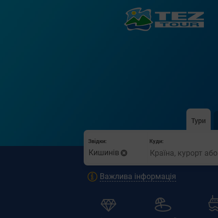
Тури
Звідки:
Куди:
Кишинів
Важлива інформація