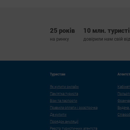
25 років
10 млн. турист
на ринку
довірили нам свій в
Туристам
Агентс
Як купити онлайн
Кабінет
Пам'ятка туриста
Польот
Візи та паспорти
Франча
Правила оплати і розстрочка
Видача
Де купити
Співро
Порядок ануляції
Реєстр туристичних агентств