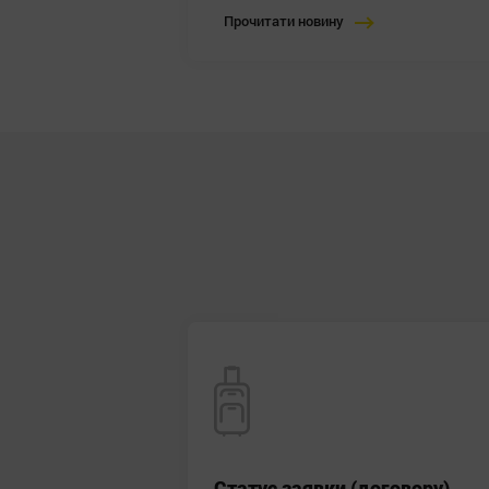
Прочитати новину
Cтатус заявки (договору)
Cтатус заявки (договору)