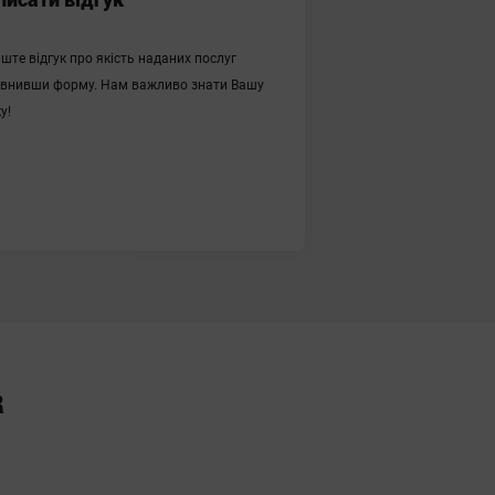
ште відгук про якість наданих послуг
внивши форму. Нам важливо знати Вашу
у!
зволяю обробляти мої персональні дані
відповідно до вказаної мети їх обробки.
ний текст Угоди про обробку персональних
даних
R