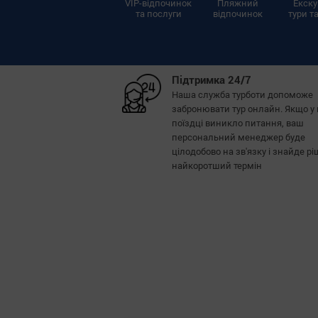
VIP-відпочинок
Пляжний
Екску
та послуги
відпочинок
тури та
Підтримка 24/7
Наша служба турботи допоможе
забронювати тур онлайн. Якщо у 
поїздці виникло питання, ваш
персональний менеджер буде
цілодобово на зв'язку і знайде р
найкоротший термін