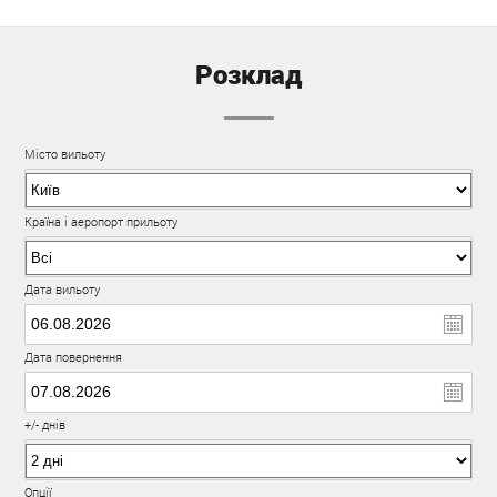
Розклад
Місто вильоту
Країна і аеропорт прильоту
Дата вильоту
Дата повернення
+/- днів
Опції