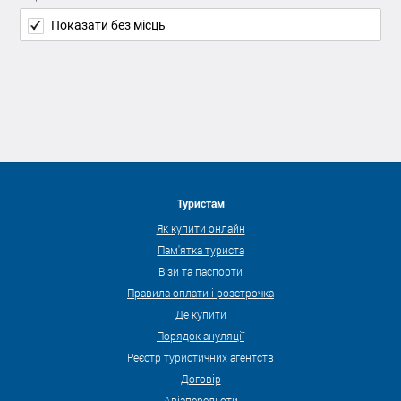
Показати без місць
Туристам
Як купити онлайн
Пам'ятка туриста
Візи та паспорти
Правила оплати і розстрочка
Де купити
Порядок ануляції
Реєстр туристичних агентств
Договір
Авіаперельоти