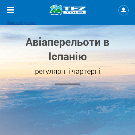
Змінити умови
Авіаперельоти в
Іспанію
регулярні і чартерні