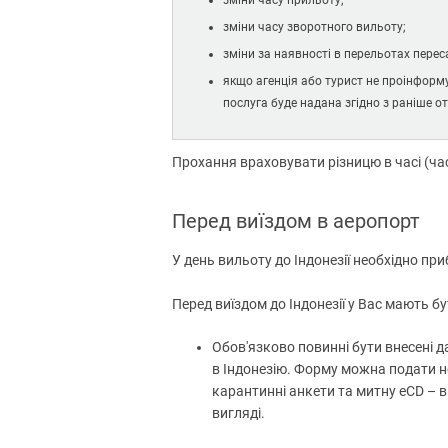
зміни часу прильоту;
зміни часу зворотного вильоту;
зміни за наявності в перельотах перес
якщо агенція або турист не проінформу
послуга буде надана згідно з раніше 
Прохання враховувати різницю в часі (час
Перед виїздом в аеропорт
У день вильоту до Індонезії необхідно при
Перед виїздом до Індонезії у Вас мають бу
Обов'язково повинні бути внесені да
в Індонезію. Форму можна подати не 
карантинні анкети та митну eCD – 
вигляді.