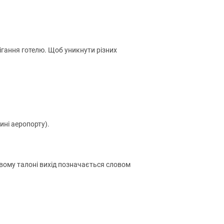
рігання готелю. Щоб уникнути різних
ині аеропорту).
овому талоні вихід позначається словом