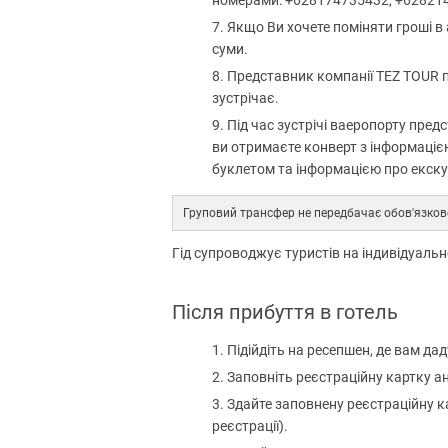
номерами: +628174735432, +62821
Якщо Ви хочете поміняти гроші в 
суми.
Представник компанії TEZ TOUR пр
зустрічає.
Під час зустрічі ваеропорту пред
ви отримаєте конверт з інформаціє
буклетом та інформацією про екскур
Груповий трансфер не передбачає обов'язков
Гід супроводжує туристів на індивідуаль
Після прибуття в готель
Підійдіть на ресепшен, де вам да
Заповніть реєстраційну картку а
Здайте заповнену реєстраційну к
реєстрації).