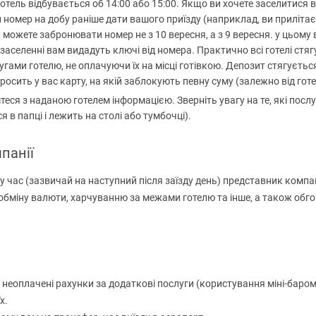
отель відбувається об 14:00 або 15:00. Якщо ви хочете заселитися 
номер на добу раніше дати вашого приїзду (наприклад, ви прилітаєт
и можете забронювати номер не з 10 вересня, а з 9 вересня. у цьому 
и заселенні вам видадуть ключі від номера. Практично всі готелі стя
ами готелю, не оплачуючи їх на місці готівкою. Депозит стягується 
просить у вас карту, на якій заблокують певну суму (залежно від гот
еся з наданою готелем інформацією. Зверніть увагу на те, які посл
 в папці і лежить на столі або тумбочці).
панії
ту час (зазвичай на наступний після заїзду день) представник комп
обміну валюти, харчуванню за межами готелю та інше, а також обго
вас неоплачені рахунки за додаткові послуги (користування міні-баром
х.