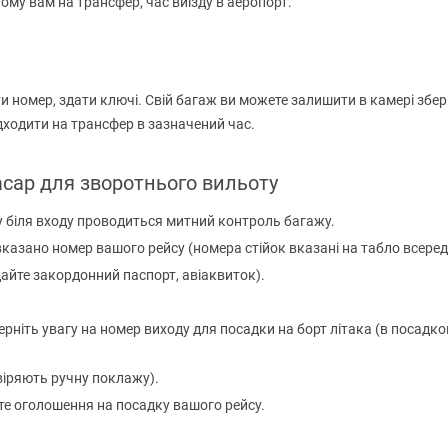
ому вам на трансфер, час виїзду в аеропорт.
нити номер, здати ключі. Свій багаж ви можете залишити в камері збе
дходити на трансфер в зазначений час.
асар для зворотнього вильоту
у біля входу проводиться митний контроль багажу.
е вказано номер вашого рейсу (номера стійок вказані на табло всеред
дайте закордонний паспорт, авіаквиток).
рніть увагу на номер виходу для посадки на борт літака (в посадк
віряють ручну поклажу).
йте оголошення на посадку вашого рейсу.