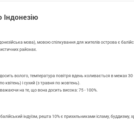
о Індонезію
онезійська мова), мовою спілкування для жителів острова є балій
ристичних районах.
досить волого, температура повітря вдень коливається в межах 30 -
о квітень) і сухий (з травня по жовтень).
зважаючи на те, що вона досить висока: 75 - 100%.
алійський індуїзм, решта 10% є прихильниками ісламу, буддизму, хр