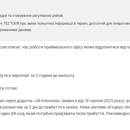
адки та стикування регулярних рейсів;
є TEZ TOUR про зміни польотної інформації в термін, достатній для оператив
отриманими даними.
ові пояси): час роботи приймального офісу може відрізнятися від ч
бути в аеропорт за 3 години до вильоту.
ти готові:
ні через додаток «All Indonesia» (вимога від 18 серпня 2025 року), вс
раніше ніж за 3 дні до прибуття в країну. Нова система об'єднує об
в один QR-код, який потрібно пред'явити після прибуття. Рекоменду