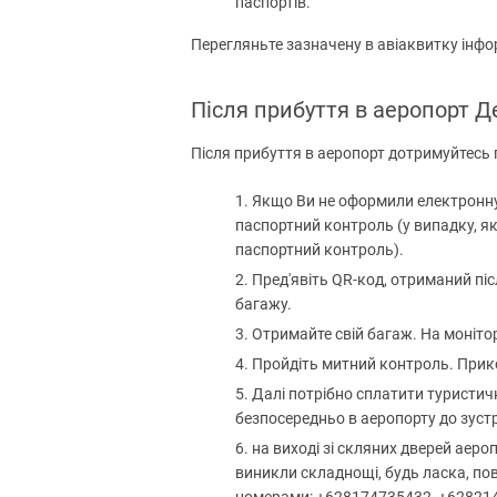
паспортів.
Перегляньте зазначену в авіаквитку інфор
Після прибуття в аеропорт Д
Після прибуття в аеропорт дотримуйтесь п
Якщо Ви не оформили електронну ві
паспортний контроль (у випадку, як
паспортний контроль).
Пред'явіть QR-код, отриманий піс
багажу.
Отримайте свій багаж. На монітор
Пройдіть митний контроль. Прик
Далі потрібно сплатити туристичн
безпосередньо в аеропорту до зуст
на виході зі скляних дверей аеро
виникли складнощі, будь ласка, пов