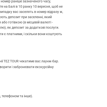
в номер раніше зазначеного часу,
е на Балі в 10 ранку 10 вересня, щоб не
випадку вас заселять в номер відразу ж,
гують депозит при заселенні, який
або готівкою (в місцевій валюті -
елю), як депозит за додаткові послуги.
уги є платними, і скільки вони коштують
анії TEZ TOUR чекатиме вас лаунж-бар.
ворити і забронювати екскурсійну
, телефоном та інше).