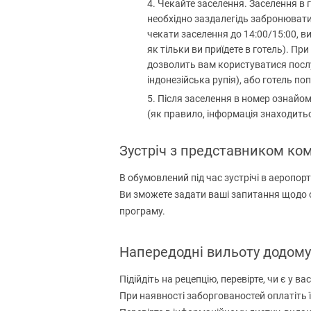
Чекайте заселення. Заселення в г
необхідно заздалегідь забронювати 
чекати заселення до 14:00/15:00, в
як тільки ви приїдете в готель). Пр
дозволить вам користуватися послуг
індонезійська рупія), або готель по
Після заселення в номер ознайомт
(як правило, інформація знаходиться
Зустріч з представником ком
В обумовлений під час зустрічі в аеропор
Ви зможете задати ваші запитання щодо 
програму.
Напередодні вильоту додому
Підійдіть на рецепцію, перевірте, чи є у 
При наявності заборгованостей оплатіть ї