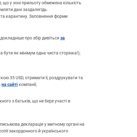
, що у зоні прильоту обмежена кількість
мляти дані заздалегідь.
'я та карантину. Заповнення форми
за
(докладніше про збір дивіться
а бути як мінімум одна чиста сторінка!);
рткою 35
USD
, отримати її, роздрукувати та
на сайті
ь
компанії;
ного з батьків, що не бере участі в
а письмова декларація у митному органі на
опії закордонного й українського