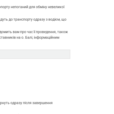
ропорту непоганий для обміну невеликої
йдуть до транспорту одразу з водієм, що
ідомить вам про час її проведення, також
тавників на о. Балі, інформаційним
ернуть одразу після завершення