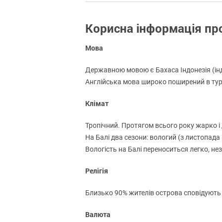
Корисна інформація пр
Мова
Державною мовою є Бахаса Індонезія (інд
Англійська мова широко поширений в ту
Клімат
Тропічний. Протягом всього року жарко і 
На Балі два сезони: вологий (з листопада п
Вологість на Балі переноситься легко, не
Релігія
Близько 90% жителів острова сповідують б
Валюта