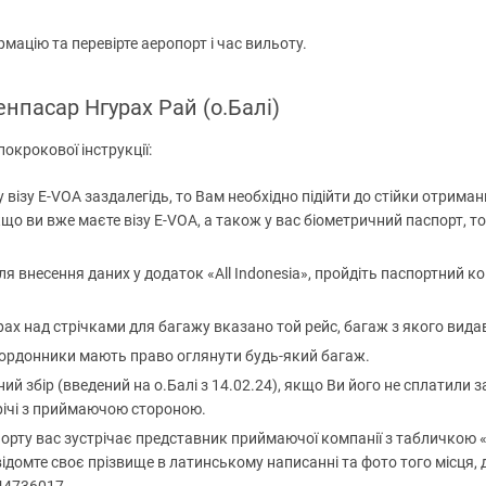
мацію та перевірте аеропорт і час вильоту.
енпасар Нгурах Рай (о.Балі)
окрокової інструкції:
зу E-VOA заздалегідь, то Вам необхідно підійти до стійки отримання 
що ви вже маєте візу E-VOA, а також у вас біометричний паспорт, то
ля внесення даних у додаток «All Indonesia», пройдіть паспортний к
ах над стрічками для багажу вказано той рейс, багаж з якого видав
ордонники мають право оглянути будь-який багаж.
ий збір (введений на о.Балі з 14.02.24), якщо Ви його не сплатили з
річі з приймаючою стороною.
порту вас зустрічає представник приймаючої компанії з табличкою «
ідомте своє прізвище в латинському написанні та фото того місця, д