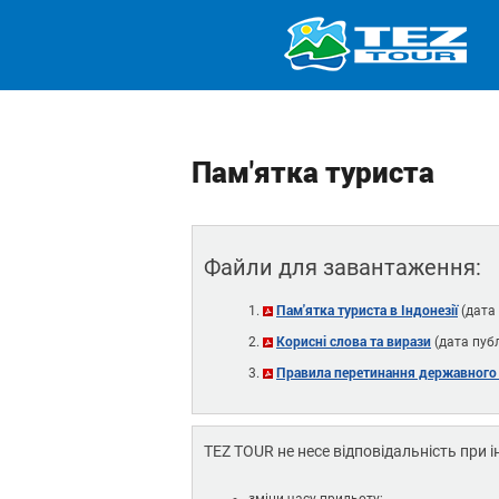
Пам'ятка туриста
Файли для завантаження:
Пам'ятка туриста в Індонезії
(дата 
Корисні слова та вирази
(дата публ
Правила перетинання державного
TEZ TOUR не несе відповідальність при 