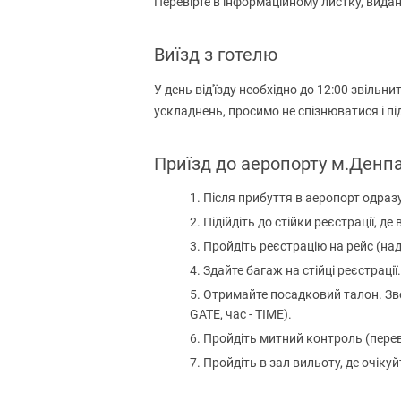
Перевірте в інформаційному листку, видан
Виїзд з готелю
У день від'їзду необхідно до 12:00 звіль
ускладнень, просимо не спізнюватися і пі
Приїзд до аеропорту м.Денп
Після прибуття в аеропорт одраз
Підійдіть до стійки реєстрації, д
Пройдіть реєстрацію на рейс (на
Здайте багаж на стійці реєстрації.
Отримайте посадковий талон. Зве
GATE, час - TIME).
Пройдіть митний контроль (пере
Пройдіть в зал вильоту, де очіку