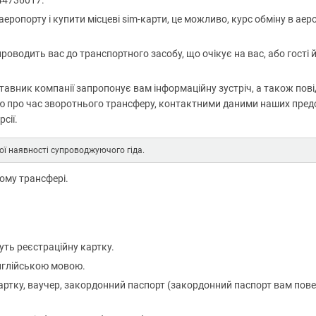
44736017.
аеропорту і купити місцеві sim-карти, це можливо, курс обміну в ае
оводить вас до транспортного засобу, що очікує на вас, або гості 
ставник компанії запропонує вам інформаційну зустріч, а також пов
ю про час зворотнього трансферу, контактними даними наших предс
сії.
ої наявності супроводжуючого гіда.
ному трансфері.
дуть реєстраційну картку.
нглійською мовою.
артку, ваучер, закордонний паспорт (закордонний паспорт вам пов