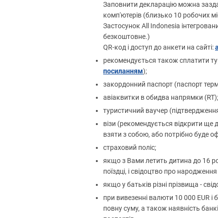
Заповнити декларацію можна заздале
комп'ютерів (близько 10 робочих м
Застосунок All Indonesia інтегрова
безкоштовне.)
QR-код і доступ до анкети на сайті:
рекомендується також сплатити тури
посиланням
);
закордонний паспорт (паспорт термін
авіаквитки в обидва напрямки (RT)
туристичний ваучер (підтвердженн
візи (рекомендується відкрити ще 
взяти з собою, або потрібно буде 
страховий поліс;
якщо з Вами летить дитина до 16 рок
поїздці, і свідоцтво про народження
якщо у батьків різні прізвища - св
при вивезенні валюти 10 000
EUR
і 
повну суму, а також наявність бан