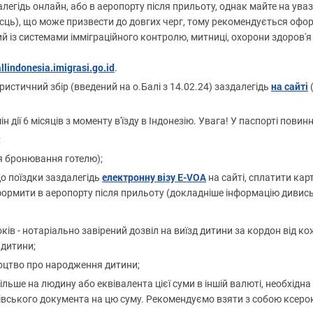
гідь онлайн, або в аеропорту після прильоту, однак майте на увазі
ісць), що може призвести до довгих черг, тому рекомендується офор
ний із системами імміграційного контролю, митниці, охорони здоров
allindonesia.imigrasi.go.id
.
на сайті
стичний збір (введений на о.Балі з 14.02.24) заздалегідь
 дії 6 місяців з моменту в'їзду в Індонезію. Увага! У паспорті повинн
;
я бронювання готелю);
електронну візу E-VOA
до поїздки заздалегідь
на сайті, сплатити ка
оформити в аеропорту після прильоту (докладніше інформацію дивис
ів - нотаріально завірений дозвіл на виїзд дитини за кордон від кож
 дитини;
ідоцтво про народження дитини;
більше на людину або еквівалента цієї суми в іншій валюті, необхідн
ківського документа на цю суму. Рекомендуємо взяти з собою ксерок