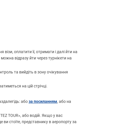
візи, оплатити її, отримати і далі йти на
 можна відразу йти через турнікети на
онтроль та вийдіть в зону очікування
атиметься на цій стрічці.
за посиланням
аздалегідь: або
, або на
TEZ TOUR», або водій. Якщо у вас
е ви стоїте, представнику в аеропорту за