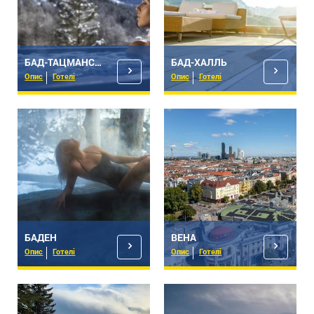
БАД-ТАЦМАНСДОРФ
БАД-ХАЛЛЬ
Опис
Готелі
Опис
Готелі
БАДЕН
ВЕНА
Опис
Готелі
Опис
Готелі