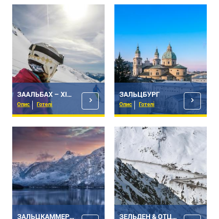
ЗААЛЬБАХ – ХІНТЕРГЛЕММ
ЗАЛЬЦБУРГ
Опис
Готелі
Опис
Готелі
ЗАЛЬЦКАММЕРГУТ
ЗЕЛЬДЕН & ОТЦТАЛЬ