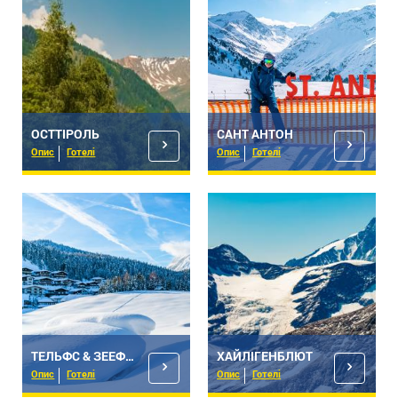
ОСТТІРОЛЬ
САНТ АНТОН
Опис
Готелі
Опис
Готелі
ТЕЛЬФС & ЗЕЕФЕЛЬД
ХАЙЛІГЕНБЛЮТ
Опис
Готелі
Опис
Готелі