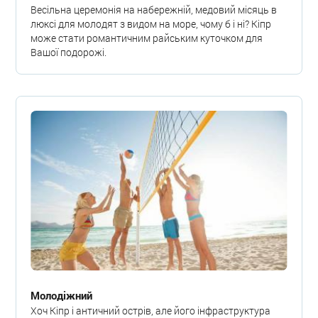
Весільна церемонія на набережній, медовий місяць в
люксі для молодят з видом на море, чому б і ні? Кіпр
може стати романтичним райським куточком для
Вашої подорожі.
Молодіжний
Хоч Кіпр і античний острів, але його інфраструктура