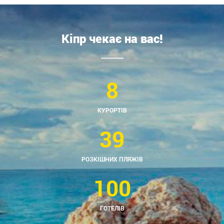
Кіпр чекає на вас!
8
КУРОРТІВ
39
РОЗКІШНИХ ПЛЯЖІВ
100
ГОТЕЛІВ