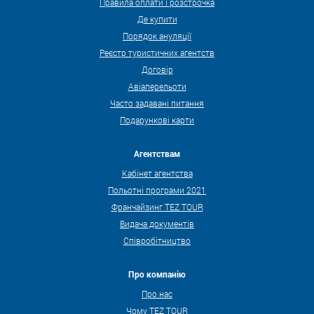
Правила оплати і розстрочка
Де купити
Порядок ануляції
Реєстр туристичних агентств
Договір
Авіаперельоти
Часто задавані питання
Подарункові карти
Агентствам
Кабінет агентства
Польотні програми 2021
Франчайзинг TEZ TOUR
Видача документів
Співробітництво
Про компанію
Про нас
Чому TEZ TOUR