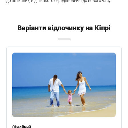
до античних, від пізнього середньовіччя до нового часу.
Варіанти відпочинку на Кіпрі
Сімейний