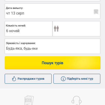
Дата вильоту:
Кількість ночей:
6 ночей
Зірковість і харчування:
Будь-яка
,
будь-яке
Пошук турів
Распродажи туров
Підберіть мені тур