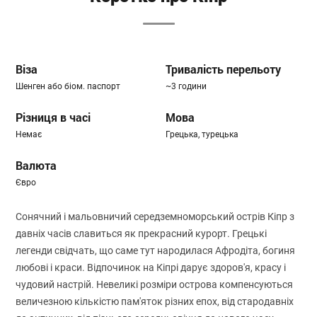
Віза
Тривалість перельоту
Шенген або біом. паспорт
~3 години
Різниця в часі
Мова
Немає
Грецька, турецька
Валюта
Євро
Сонячний і мальовничий середземноморський острів Кіпр з
давніх часів славиться як прекрасний курорт. Грецькі
легенди свідчать, що саме тут народилася Афродіта, богиня
любові і краси. Відпочинок на Кіпрі дарує здоров'я, красу і
чудовий настрій. Невеликі розміри острова компенсуються
величезною кількістю пам'яток різних епох, від стародавніх