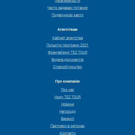
Авіаперельоти
Часто задавані питання
Подарункові карти
Агентствам
Кабінет агентства
Польотні програми 2021
Франчайзинг TEZ TOUR
Видача документів
Співробітництво
Про компанію
Про нас
Чому TEZ TOUR
Новини
Нагороди
Вакансії
Партнери в регіонах
Контакти