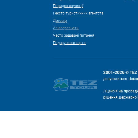
Порядок ануляції
Реєстр туристичних агентств
Договір
Авіаперельоти
Часто задавані питання
Подарункові карти
2001-2026 © TE
допускається тільк
Ліцензія на провад
рішення Державної с