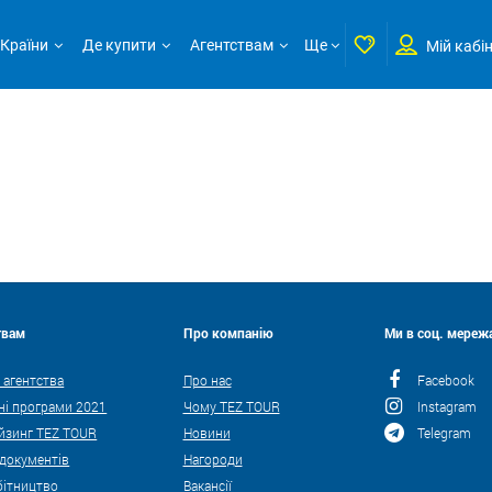
Країни
Де купити
Агентствам
Ще
Мій кабі
твам
Про компанію
Ми в соц. мережа
 агентства
Про нас
Facebook
ні програми 2021
Чому TEZ TOUR
Instagram
йзинг TEZ TOUR
Новини
Telegram
 документів
Нагороди
бітництво
Вакансії