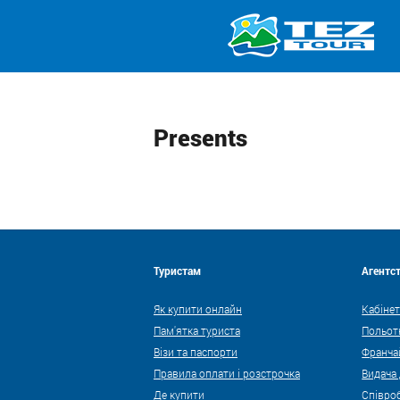
Presents
Туристам
Агентс
Як купити онлайн
Кабінет
Пам'ятка туриста
Польот
Візи та паспорти
Франча
Правила оплати і розстрочка
Видача
Де купити
Співро