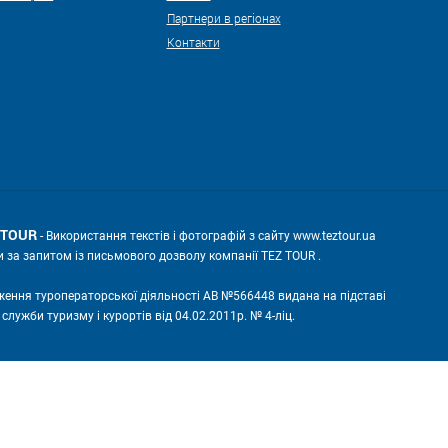
Партнери в регіонах
Контакти
Z TOUR
- Використання текстів і фотографій з сайту www.teztour.ua
и за запитом із письмового дозволу компанії TEZ TOUR .
ження туроператорської діяльності АВ №566448 видана на підставі
лужби туризму і курортів від 04.02.2011р. № 4-ліц.