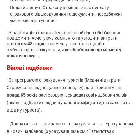
Подати заяву в Страхову компанію про виплату
-
страхового відшкодування та документи, передбачені
умовами страхування.
обов'язково
У разі стаціонарного лікування необхідно
повідомити Асистуючу компанію та узгодити витрати
48 годин
протягом
з моменту госпіталізації або
але обов'язково до моменту
амбулаторного лікування,
оплати послуг.
.
Вікові надбавки
За програмою страхування туристів (Медичні витрати і
Страхування від нещасного випадку), для туристів у віці
понад 65 років
застосовуються додаткові надбавки за вік
(вікові надбавки є підвищувальні коефіцієнти, які залежать
від віку туриста).
Доплати за програмою страхування з урахуванням
вікових надбавок (з урахуванням комісії агентства):