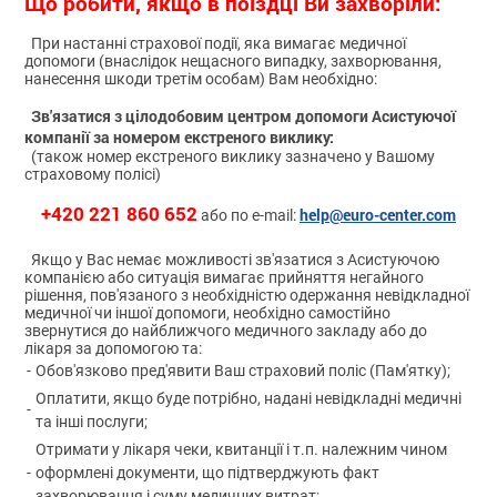
Що робити, якщо в поїздці Ви захворіли:
При настанні страхової події, яка вимагає медичної
допомоги (внаслідок нещасного випадку, захворювання,
нанесення шкоди третім особам) Вам необхідно:
Зв'язатися з цілодобовим центром допомоги Асистуючої
компанії за номером екстреного виклику:
(також номер екстреного виклику зазначено у Вашому
страховому полісі)
+420 221 860 652
help@euro-center.com
або по e-mail:
Якщо у Вас немає можливості зв'язатися з Асистуючою
компанією або ситуація вимагає прийняття негайного
рішення, пов'язаного з необхідністю одержання невідкладної
медичної чи іншої допомоги, необхідно самостійно
звернутися до найближчого медичного закладу або до
лікаря за допомогою та:
-
Обов'язково пред'явити Ваш страховий поліс (Пам'ятку);
Оплатити, якщо буде потрібно, надані невідкладні медичні
-
та інші послуги;
Отримати у лікаря чеки, квитанції і т.п. належним чином
-
оформлені документи, що підтверджують факт
захворювання і суму медичних витрат;