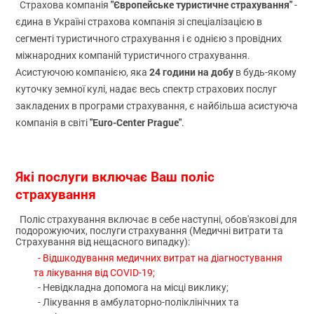
"Європейське туристичне страхування"
Страхова компанія
-
єдина в Україні страхова компанія зі спеціалізацією в
сегменті туристичного страхування і є однією з провідних
міжнародних компаній туристичного страхування.
24 години на добу
Асистуючою компанією, яка
в будь-якому
куточку земної кулі, надає весь спектр страхових послуг
закладених в програми страхування, є найбільша асистуюча
"Euro-Center Prague"
компанія в світі
.
Які послуги включає Ваш поліс
страхування
Поліс страхування включає в себе наступні, обов'язкові для
подорожуючих, послуги страхування (Медичні витрати та
Страхування від нещасного випадку):
- Відшкодування медичних витрат на діагностування
та лікування від COVID-19;
- Невідкладна допомога на місці виклику;
- Лікування в амбулаторно-поліклінічних та