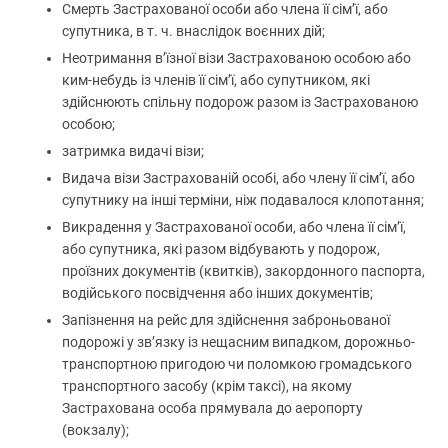
Смерть Застрахованої особи або члена її сім’ї, або
супутника, в т. ч. внаслідок воєнних дій;
Неотримання в’їзної візи Застрахованою особою або
ким-небудь із членів її сім’ї, або супутником, які
здійснюють спільну подорож разом із Застрахованою
особою;
затримка видачі візи;
Видача візи Застрахованій особі, або члену її сім’ї, або
супутнику на інші терміни, ніж подавалося клопотання;
Викрадення у Застрахованої особи, або члена її сім’ї,
або супутника, які разом відбувають у подорож,
проїзних документів (квитків), закордонного паспорта,
водійського посвідчення або інших документів;
Запізнення на рейс для здійснення заброньованої
подорожі у зв’язку із нещасним випадком, дорожньо-
транспортною пригодою чи поломкою громадського
транспортного засобу (крім таксі), на якому
Застрахована особа прямувала до аеропорту
(вокзалу);