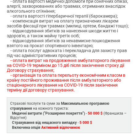
- оплата вартості медичної допомоги при сонячних опіках,
алергії, захворюваннях або травмах, отриманих внаслідок
алкогольного сп'яніння;
- оплата вартості гіпербаричної терапії (барокамера);
- компенсація витрат на оплату призначених лікарем
засобів фіксації при травмах (милиці, ортези, бандажі тощо);
- відшкодування збитків за нанесення шкоди життю і
здоров'ю, а також майну третіх осіб;
- відшкодування збитків за ненавмисне пошкодження
взятого на прокат спортивного інвентарю;
- оплата послуг адвоката і перекладача для захисту прав
під час адміністративних процесів;
- оплата витрат на продовження амбулаторного лікування
на COVID-19 терміном до 15 діб після закінчення строку дії
Договору страхування;
- організація та оплата перельоту економічним класом в
країну постійного проживання після амбулаторного або
стаціонарного лікування на COVID-19 після закінчення
терміну дії договору страхування.
Максимальною програмою
Страхові послуги та суми за
страхування
на кожного туриста:
Медичні витрати ("Розширене покриття")
50 000 $
-
(Франшиза –
Відсутня)
Страхування від нещасного випадку
5 000 $
-
Включена опція
Активний відпочинок