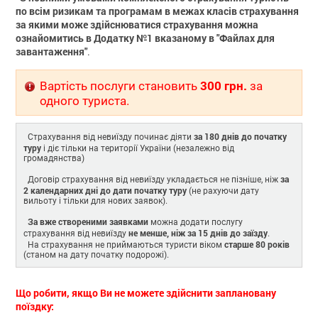
по всім ризикам та програмам в межах класів страхування
за якими може здійснюватися страхування можна
ознайомитись в Додатку №1 вказаному в "Файлах для
завантаження"
.
300 грн.
Вартість послуги становить
за
одного туриста.
за 180 днів до початку
Страхування від невиїзду починає діяти
туру
і діє тільки на території України (незалежно від
громадянства)
за
Договір страхування від невиїзду укладається не пізніше, ніж
2 календарних дні до дати початку туру
(не рахуючи дату
вильоту і тільки для нових заявок).
За вже створеними заявками
можна додати послугу
не менше, ніж за 15 днів до заїзду
страхування від невиїзду
.
старше 80 років
На страхування не приймаються туристи віком
(станом на дату початку подорожі).
Що робити, якщо Ви не можете здійснити заплановану
поїздку: