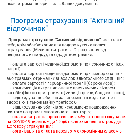
після отримання оригіналів Ваших документів.
Програма страхування "Активний
відпочинок"
Програма страхування "Активний відпочинок"
включає в
себе, крім обов'язкових для подорожуючих послуг
страхування (Медичні витрати та Страхування від
нещасного випадку), такі додаткові ризики:
- оплата вартості медичної допомоги при сонячних опіках,
алергії;
- оплата вартості медичної допомоги при захворюваннях
або травмах, отриманих внаслідок алкогольного сп'яніння;
- оплата вартості гіпербаричної терапії (барокамера);
- компенсація витрат на оплату призначених лікарем
засобів фіксації при травмах (милиці, ортези, бандажі тощо);
- відшкодування збитків за нанесення шкоди життю і
здоров'ю, а також майну третіх осіб;
- відшкодування збитків за ненавмисне пошкодження
взятого на прокат спортивного інвентарю;
- оплата витрат на продовження амбулаторного лікування
на COVID-19 терміном до 15 діб після закінчення строку дії
Договору страхування;
- організація та оплата перельоту економічним класом в