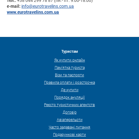
тел.:
+38 044 299 78 87 (пн.- пт. 9:00-18:00)
e-mail:
info@eurotravelins.com.ua
www.eurotravelins.com.ua
Туристам
Як купити онлайн
Пам'ятка туриста
Візи та паспорти
Правила оплати і розстрочка
Де купити
Порядок ануляції
Реєстр туристичних агентств
Договір
Авіаперельоти
Часто задавані питання
Подарункові карти