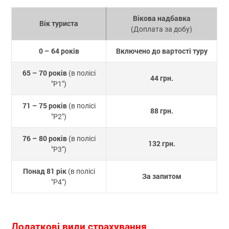
Вікова надбавка
Вік туриста
(Доплата за добу)
0 – 64 років
Включено до вартості туру
65 – 70 років
(в полісі
44 грн.
"P1")
71 – 75 років
(в полісі
88 грн.
"P2")
76 – 80 років
(в полісі
132 грн.
"P3")
Понад 81 рік
(в полісі
За запитом
"P4")
Додаткові види страхування