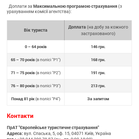
Максимальною програмою страхування
Доплати за
(з
урахуванням комісії агентства):
Доплата
(на добу за кожного
Вік туриста
застрахованого)
0 – 64 років
146 грн.
65 – 70 років
168 грн.
(в полісі "P1")
71 – 75 років
191 грн.
(в полісі "P2")
76 – 80 років
213 грн.
(в полісі "P3")
Понад 81 рік
За запитом
(в полісі "P4")
Контакти
ПрАТ "Європейське туристичне страхування"
Адреса:
вул. Спаська, 5, оф. 15, 04071 Київ, Україна