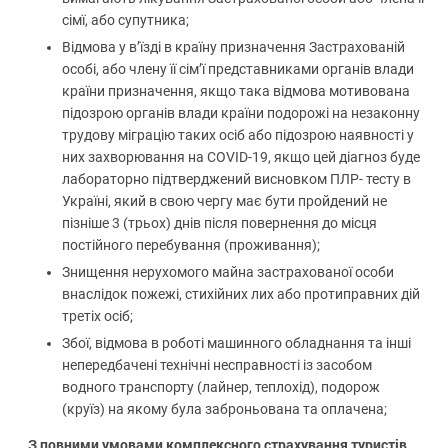
сімї, або супутника;
Відмова у в’їзді в країну призначення Застрахованій
особі, або члену її сім’ї представниками органів влади
країни призначення, якщо така відмова мотивована
підозрою органів влади країни подорожі на незаконну
трудову міграцію таких осіб або підозрою наявності у
них захворювання на COVID-19, якщо цей діагноз буде
лабораторно підтверджений висновком ПЛР- тесту в
Україні, який в свою чергу має бути пройдений не
пізніше 3 (трьох) днів після повернення до місця
постійного перебування (проживання);
Знищення нерухомого майна застрахованої особи
внаслідок пожежі, стихійних лих або протиправних дій
третіх осіб;
Збої, відмова в роботі машинного обладнання та інші
непередбачені технічні несправності із засобом
водного транспорту (лайнер, теплохід), подорож
(круїз) на якому була заброньована та оплачена;
З повними умовами комплексного страхування туристів