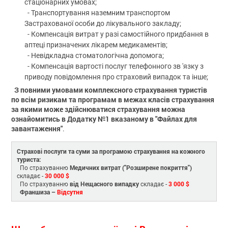
стаціонарних умовах;
- Транспортування наземним транспортом
Застрахованої особи до лікувального закладу;
- Компенсація витрат у разі самостійного придбання в
аптеці призначених лікарем медикаментів;
- Невідкладна стоматологічна допомога;
- Компенсація вартості послуг телефонного зв 'язку з
приводу повідомлення про страховий випадок та інше;
З повними умовами комплексного страхування туристів
по всім ризикам та програмам в межах класів страхування
за якими може здійснюватися страхування можна
ознайомитись в Додатку №1 вказаному в "Файлах для
завантаження"
.
Страхові послуги та суми за програмою страхування на кожного
туриста:
Медичних витрат ("Розширене покриття")
По страхуванню
30 000 $
складає -
від Нещасного випадку
3 000 $
По страхуванню
складає -
Франшиза –
Відсутня