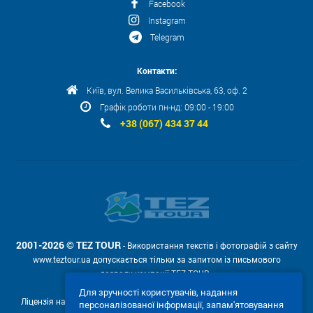
Facebook
Instagram
Telegram
Контакти:
Київ, вул. Велика Васильківська, 63, оф. 2
Графік роботи пн-нд: 09:00 - 19:00
+38 (067) 434 37 44
2001-2026 © TEZ TOUR
- Використання текстів і фотографій з сайту
www.teztour.ua допускається тільки за запитом із письмового
дозволу компанії TEZ TOUR .
Для зручності користувачів, надання
Ліцензія на провадження туроператорської діяльності АВ №566448
персоналізованої інформації, запам'ятовування