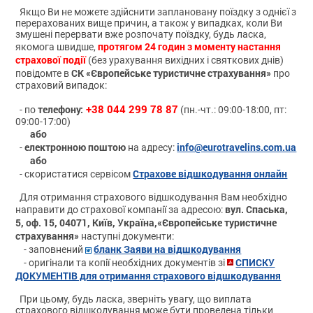
Якщо Ви не можете здійснити заплановану поїздку з однієї з
перерахованих вище причин, а також у випадках, коли Ви
змушені перервати вже розпочату поїздку, будь ласка,
протягом 24 годин з моменту настання
якомога швидше,
страхової події
(без урахування вихідних і святкових днів)
СК «Європейське туристичне страхування»
повідомте в
про
страховий випадок:
+38 044 299 78 87
телефону:
- по
(пн.-чт.: 09:00-18:00, пт:
09:00-17:00)
або
електронною поштою
info@eurotravelins.com.ua
-
на адресу:
або
Страхове відшкодування онлайн
- скористатися сервісом
Для отримання страхового відшкодування Вам необхідно
вул. Спаська,
направити до страхової компанії за адресою:
5, оф. 15, 04071, Київ, Україна,«Європейське туристичне
страхування»
наступні документи:
бланк Заяви на відшкодування
- заповнений
СПИСКУ
- оригінали та копії необхідних документів зі
ДОКУМЕНТІВ для отримання страхового відшкодування
При цьому, будь ласка, зверніть увагу, що виплата
страхового відшкодування може бути проведена тільки