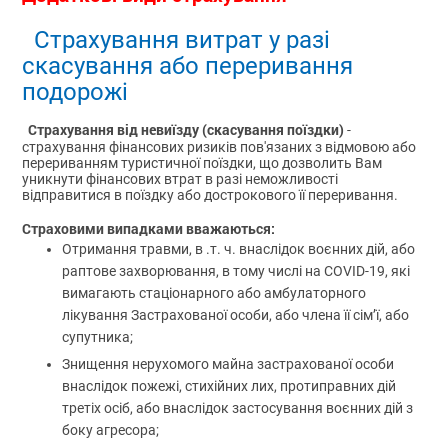
Страхування витрат у разі
скасування або переривання
подорожі
Страхування від невиїзду (скасування поїздки)
-
страхування фінансових ризиків пов'язаних з відмовою або
перериванням туристичної поїздки, що дозволить Вам
уникнути фінансових втрат в разі неможливості
відправитися в поїздку або дострокового її переривання.
Страховими випадками вважаються:
Отримання травми, в .т. ч. внаслідок воєнних дій, або
раптове захворювання, в тому числі на COVID-19, які
вимагають стаціонарного або амбулаторного
лікування Застрахованої особи, або члена її сім’ї, або
супутника;
Знищення нерухомого майна застрахованої особи
внаслідок пожежі, стихійних лих, протиправних дій
третіх осіб, або внаслідок застосування воєнних дій з
боку агресора;