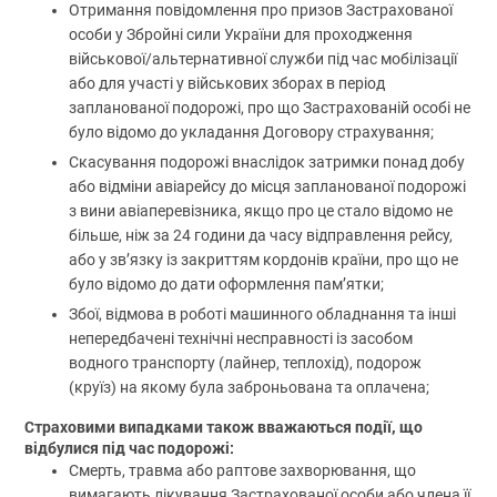
Отримання повідомлення про призов Застрахованої
особи у Збройні сили України для проходження
військової/альтернативної служби під час мобілізації
або для участі у військових зборах в період
запланованої подорожі, про що Застрахованій особі не
було відомо до укладання Договору страхування;
Скасування подорожі внаслідок затримки понад добу
або відміни авіарейсу до місця запланованої подорожі
з вини авіаперевізника, якщо про це стало відомо не
більше, ніж за 24 години да часу відправлення рейсу,
або у зв’язку із закриттям кордонів країни, про що не
було відомо до дати оформлення пам’ятки;
Збої, відмова в роботі машинного обладнання та інші
непередбачені технічні несправності із засобом
водного транспорту (лайнер, теплохід), подорож
(круїз) на якому була заброньована та оплачена;
Страховими випадками також вважаються події, що
відбулися під час подорожі:
Смерть, травма або раптове захворювання, що
вимагають лікування Застрахованої особи або члена її