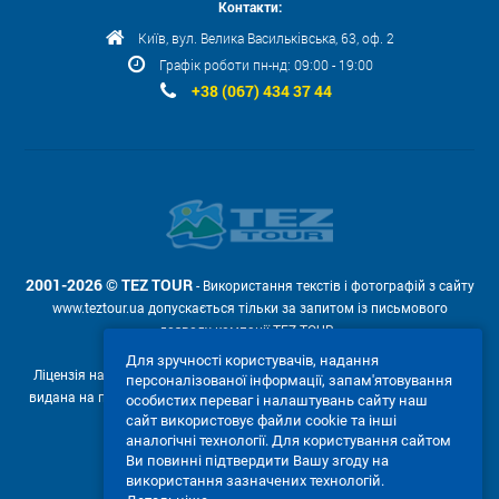
Контакти:
Київ, вул. Велика Васильківська, 63, оф. 2
Графік роботи пн-нд: 09:00 - 19:00
+38 (067) 434 37 44
2001-2026 © TEZ TOUR
- Використання текстів і фотографій з сайту
www.teztour.ua допускається тільки за запитом із письмового
дозволу компанії TEZ TOUR .
Для зручності користувачів, надання
Ліцензія на провадження туроператорської діяльності АВ №566448
персоналізованої інформації, запам'ятовування
видана на підставі рішення Державної служби туризму і курортів від
особистих переваг і налаштувань сайту наш
04.02.2011р. № 4-ліц.
сайт використовує файли cookie та інші
аналогічні технології. Для користування сайтом
Ми приймаємо:
Ви повинні підтвердити Вашу згоду на
використання зазначених технологій.