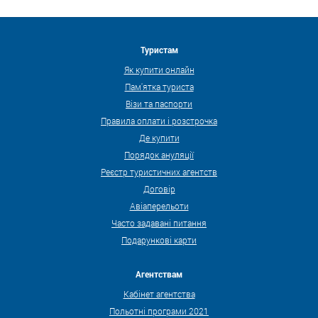
Туристам
Як купити онлайн
Пам'ятка туриста
Візи та паспорти
Правила оплати і розстрочка
Де купити
Порядок ануляції
Реєстр туристичних агентств
Договір
Авіаперельоти
Часто задавані питання
Подарункові карти
Агентствам
Кабінет агентства
Польотні програми 2021