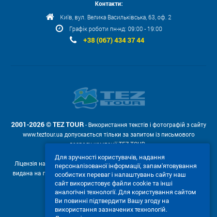
Контакти:
Київ, вул. Велика Васильківська, 63, оф. 2
Графік роботи пн-нд: 09:00 - 19:00
+38 (067) 434 37 44
2001-2026 © TEZ TOUR
- Використання текстів і фотографій з сайту
www.teztour.ua допускається тільки за запитом із письмового
дозволу компанії TEZ TOUR .
Для зручності користувачів, надання
Ліцензія на провадження туроператорської діяльності АВ №566448
персоналізованої інформації, запам'ятовування
видана на підставі рішення Державної служби туризму і курортів від
особистих переваг і налаштувань сайту наш
04.02.2011р. № 4-ліц.
сайт використовує файли cookie та інші
аналогічні технології. Для користування сайтом
Ми приймаємо:
Ви повинні підтвердити Вашу згоду на
використання зазначених технологій.