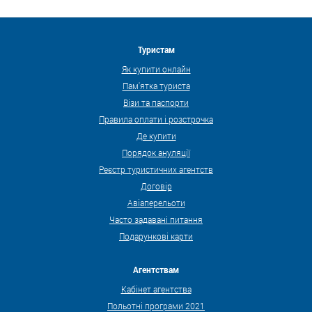
Туристам
Як купити онлайн
Пам'ятка туриста
Візи та паспорти
Правила оплати і розстрочка
Де купити
Порядок ануляції
Реєстр туристичних агентств
Договір
Авіаперельоти
Часто задавані питання
Подарункові карти
Агентствам
Кабінет агентства
Польотні програми 2021