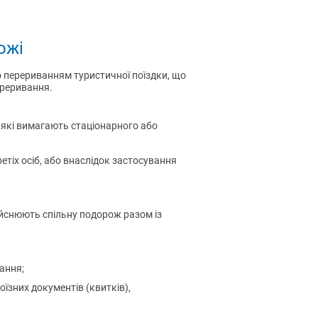
ожі
о перериванням туристичної поїздки, що
ереривання.
, які вимагають стаціонарного або
етіх осіб, або внаслідок застосування
дійснюють спільну подорож разом із
тання;
оїзних документів (квитків),