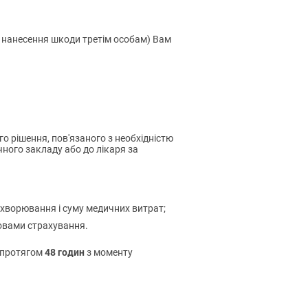
, нанесення шкоди третім особам) Вам
 рішення, пов'язаного з необхідністю
ного закладу або до лікаря за
ахворювання і суму медичних витрат;
овами страхування.
48 годин
 протягом
з моменту