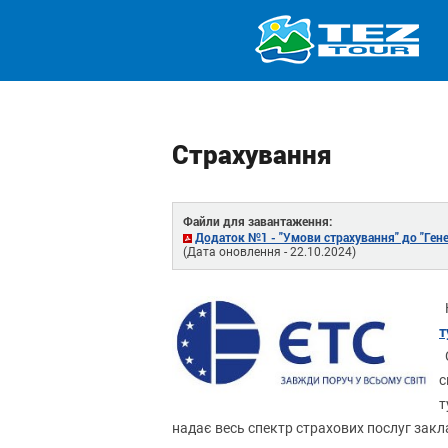
Страхування
Файли для завантаження:
Додаток №1 - "Умови страхування" до "Ген
(Дата оновлення - 22.10.2024)
Н
т
С
с
т
надає весь спектр страхових послуг закл