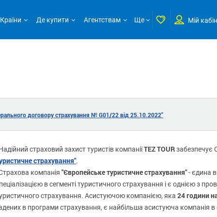
Країни
Де купити
Агентствам
Ще
Мій кабі
ерального договору страхування № G01/22 від 25.10.2022"
TEZ TOUR
адійний страховий захист туристів компанії
забезпечує 
уристичне страхування"
.
"Європейське туристичне страхування"
трахова компанія
- єдина в
пеціалізацією в сегменті туристичного страхування і є однією з пр
24 години н
уристичного страхування. Асистуючою компанією, яка
адених в програми страхування, є найбільша асистуюча компанія в 