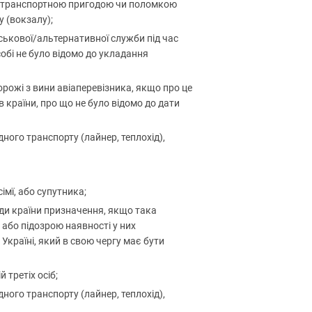
ьо-транспортною пригодою чи поломкою
 (вокзалу);
ськової/альтернативної служби під час
собі не було відомо до укладання
орожі з вини авіаперевізника, якщо про це
в країни, про що не було відомо до дати
дного транспорту (лайнер, теплохід),
мї, або супутника;
лади країни призначення, якщо така
 або підозрою наявності у них
країні, який в свою чергу має бути
 третіх осіб;
дного транспорту (лайнер, теплохід),