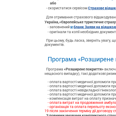
або
Страхове відшк
- скористатися сервісом
Для отримання страхового відшкодування
Україна,«Європейське туристичне страх
бланк Заяви на відшко
- заповнений
- оригінали та копії необхідних документ
При цьому, будь ласка, зверніть увагу, 
документів.
Програма «Розширене 
«Розширене покриття»
Програма
включа
нещасного випадку), такі додаткові ризик
- оплата вартості медичної допомоги при 
- оплата вартості медичної допомоги пр
- оплата вартості невідкладної гінеколог
- оплата вартості медичної допомоги при
- компенсація витрат на оплату призначен
- оплата витрат на продовження амбулат
- організація та оплата перельоту еконо
19 після закінчення терміну дії договору 
З повними умовами комплексного страх