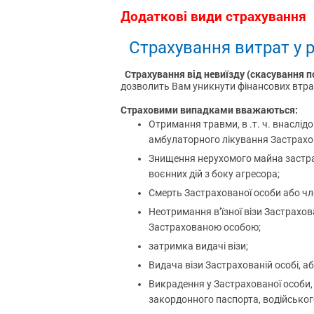
Додаткові види страхування
Страхування витрат у р
Страхування від невиїзду (скасування п
дозволить Вам уникнути фінансових втрат
Страховими випадками вважаються:
Отримання травми, в .т. ч. внаслід
амбулаторного лікування Застрахован
Знищення нерухомого майна застрахо
воєнних дій з боку агресора;
Смерть Застрахованої особи або члена
Неотримання в’їзної візи Застрахова
Застрахованою особою;
затримка видачі візи;
Видача візи Застрахованій особі, або
Викрадення у Застрахованої особи, а
закордонного паспорта, водійськог