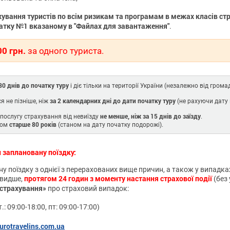
ування туристів по всім ризикам та програмам в межах класів ст
атку №1 вказаному в "Файлах для завантаження"
.
00 грн.
за одного туриста.
80 днів до початку туру
і діє тільки на території України (незалежно від гром
за 2 календарних дні до дати початку туру
я не пізніше, ніж
(не рахуючи дату 
не менше, ніж за 15 днів до заїзду
ослугу страхування від невиїзду
.
старше 80 років
ком
(станом на дату початку подорожі).
 заплановану поїздку:
 поїздку з однієї з перерахованих вище причин, а також у випадка
протягом 24 годин з моменту настання страхової події
швидше,
(без
 страхування»
про страховий випадок:
.: 09:00-18:00, пт: 09:00-17:00)
urotravelins.com.ua