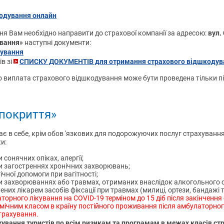
одування онлайн
вул. 
 Вам необхідно направити до страхової компанії за адресою:
ування»
наступні документи:
дування
СПИСКУ ДОКУМЕНТІВ для отримання страхового відшкодув
ів зі
що виплата страхового відшкодування може бути проведена тільки п
покриття»
є в себе, крім обов 'язкових для подорожуючих послуг страхування
и:
сонячних опіках, алергії;
и загостреннях хронічних захворювань;
ічної допомоги при вагітності;
 захворюваннях або травмах, отриманих внаслідок алкогольного сп
их лікарем засобів фіксації при травмах (милиці, ортези, бандажі 
орного лікування на COVID-19 терміном до 15 діб після закінчення 
мічним класом в країну постійного проживання після амбулаторног
страхування.
ування туристів по всім ризикам та програмам в межах класів ст