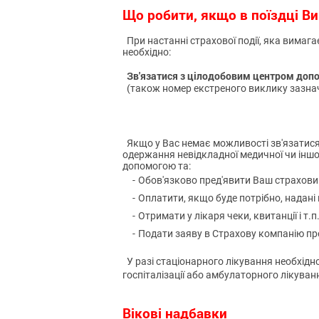
Що робити, якщо в поїздці Ви
При настанні страхової події, яка вимаг
необхідно:
Зв'язатися з цілодобовим центром допо
(також номер екстреного виклику зазнач
Якщо у Вас немає можливості зв'язатися 
одержання невідкладної медичної чи іншо
допомогою та:
-
Обов'язково пред'явити Ваш страховий
-
Оплатити, якщо буде потрібно, надані 
-
Отримати у лікаря чеки, квитанції і 
-
Подати заяву в Страхову компанію пр
У разі стаціонарного лікування необхідн
госпіталізації або амбулаторного лікуван
Вікові надбавки