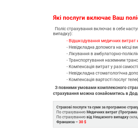
Які послуги включає Ваш полі
Поліс страхування включає в себе наступ
випадку):
- Відшкодування медичних витрат на
- Невідкладна допомога на місці ви
- Лікування в амбулаторно-поліклін
- Транспортування наземним трансп
- Компенсація витрат у разі самост
- Невідкладна стоматологічна допо
- Компенсація вартості послуг теле
З повними умовами комплексного страх
страхування можна ознайомитись в Дод
Страхові послуги та суми за програмою страх
Медичних витрат (Програма 
По страхуванню
від Нещасного випадку
По страхуванню
скла
Франшиза –
30 $