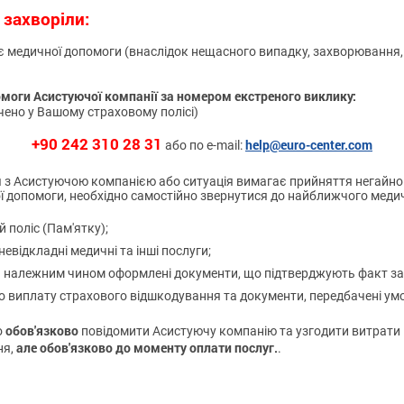
 захворіли:
ає медичної допомоги (внаслідок нещасного випадку, захворювання
моги Асистуючої компанії за номером екстреного виклику:
ено у Вашому страховому полісі)
+90 242 310 28 31
help@euro-center.com
або по e-mail:
з Асистуючою компанією або ситуація вимагає прийняття негайного
ї допомоги, необхідно самостійно звернутися до найближчого медич
 поліс (Пам'ятку);
невідкладні медичні та інші послуги;
т.п. належним чином оформлені документи, що підтверджують факт з
о виплату страхового відшкодування та документи, передбачені ум
обов'язково
о
повідомити Асистуючу компанію та узгодити витрати
але обов'язково до моменту оплати послуг.
ня,
.