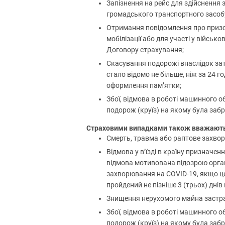
Запізнення на рейс для здійсненн
громадського транспортного засобу
Отримання повідомлення про призов
мобілізації або для участі у війсь
Договору страхування;
Скасування подорожі внаслідок затр
стало відомо не більше, ніж за 24 г
оформлення пам’ятки;
Збої, відмова в роботі машинного об
подорож (круїз) на якому була заб
Страховими випадками також вважаються
Смерть, травма або раптове захворю
Відмова у в’їзді в країну призначен
відмова мотивована підозрою органі
захворювання на COVID-19, якщо це
пройдений не пізніше 3 (трьох) дні
Знищення нерухомого майна застрахо
Збої, відмова в роботі машинного об
подорож (круїз) на якому була заб