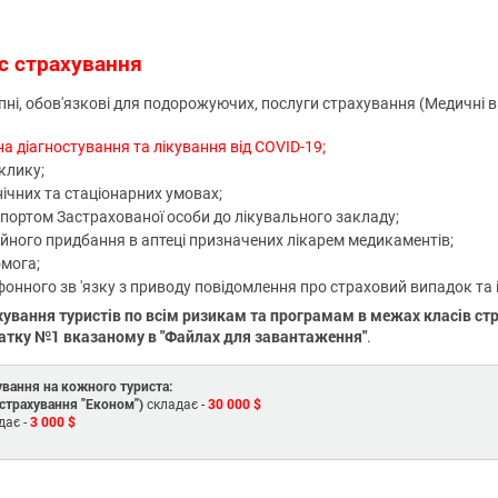
с страхування
ні, обов'язкові для подорожуючих, послуги страхування (Медичні 
 діагностування та лікування від COVID-19;
клику;
ічних та стаціонарних умовах;
ортом Застрахованої особи до лікувального закладу;
ійного придбання в аптеці призначених лікарем медикаментів;
мога;
фонного зв 'язку з приводу повідомлення про страховий випадок та 
ування туристів по всім ризикам та програмам в межах класів ст
атку №1 вказаному в "Файлах для завантаження"
.
ування на кожного туриста:
страхування "Економ")
30 000 $
складає -
3 000 $
дає -