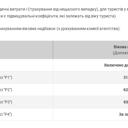
ні витрати і Страхування від нещасного випадку), для туристів у 
и є підвищувальні коефіцієнти, які залежать від віку туриста).
ахуванням вікових надбавок (з урахуванням комісії агентства):
Вікова
(Доплат
Включено до
31
сі "P1")
62
сі "P2")
93
сі "P3")
За з
сі "P4")