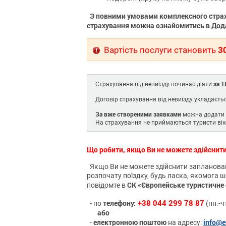
З повними умовами комплексного страх
страхування можна ознайомитись в Дод
3
Вартість послуги становить
за 1
Страхування від невиїзду починає діяти
Договір страхування від невиїзду укладаєтьс
За вже створеними заявками
можна додати п
На страхування не приймаються туристи ві
Що робити, якщо Ви не можете здійснити
Якщо Ви не можете здійснити заплановану
розпочату поїздку, будь ласка, якомога 
СК «Європейське туристичне
повідомте в
+38 044 299 78 87
телефону:
- по
(пн.-чт
або
електронною поштою
info@e
-
на адресу: