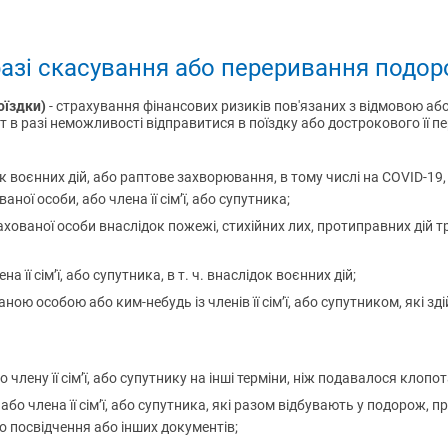
азі скасування або переривання подор
оїздки)
- страхування фінансових ризиків пов'язаних з відмовою аб
 в разі неможливості відправитися в поїздку або дострокового її п
ок воєнних дій, або раптове захворювання, в тому числі на COVID-19
ої особи, або члена її сім’ї, або супутника;
ваної особи внаслідок пожежі, стихійних лих, протиправних дій тр
 її сім’ї, або супутника, в т. ч. внаслідок воєнних дій;
ною особою або ким-небудь із членів її сім’ї, або супутником, які з
 члену її сім’ї, або супутнику на інші терміни, ніж подавалося клопо
бо члена її сім’ї, або супутника, які разом відбувають у подорож, пр
о посвідчення або інших документів;