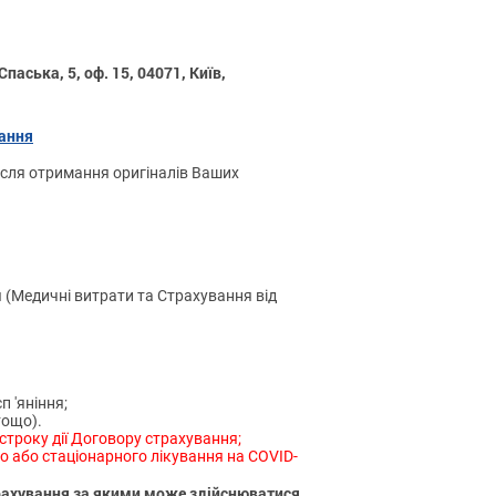
Спаська, 5, оф. 15, 04071, Київ,
ання
ісля отримання оригіналів Ваших
 (Медичні витрати та Страхування від
 'яніння;
тощо).
строку дії Договору страхування;
о або стаціонарного лікування на COVID-
рахування за якими може здійснюватися