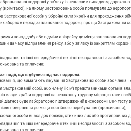
я заброньованої подорожі у зв’язку із нещасним випадком, дорожн
 (крім таксі), на якому Застрахована особа прямувала до аеропорту
 Застрахованої особи у Збройні сили України для проходження вій
кових зборах в період запланованої подорожі, про що Застрахованій о
имки понад добу або відміни авіарейсу до місця запланованої под
одини да часу відправлення рейсу, або у зв’язку із закриттям кордоні
ладнання та інші непередбачені технічні несправності із засобом во
роньована та оплачена;
 події, що відбулися під час подорожі:
вання, що вимагають лікування Застрахованої особи або члена її сі
ня Застрахованій особі, або члену її сім’ї представниками органів в
в влади країни подорожі на незаконну трудову міграцію таких осіб
й діагноз буде лабораторно підтверджений висновком ПЛР- тесту в У
в після повернення до місця постійного перебування (проживання);
ваної особи внаслідок пожежі, стихійних лих або протиправних дій
ладнання та інші непередбачені технічні несправності із засобом во
роньована та оплачена;