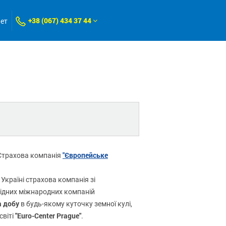
+38 (067) 434 37 44
нет
"Європейське
Страхова компанія
 Україні страхова компанія зі
овідних міжнародних компаній
а добу
в будь-якому куточку земної кулі,
"Euro-Center Prague"
світі
.