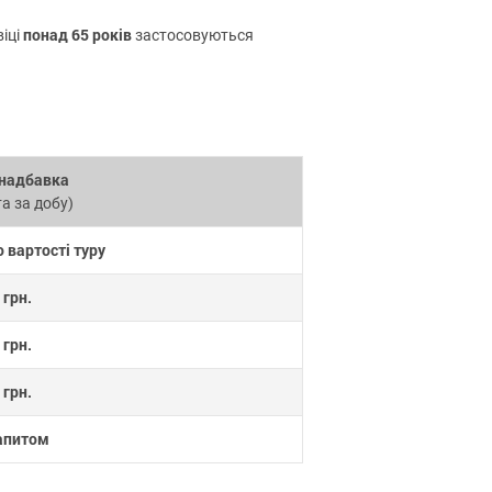
понад 65 років
віці
застосовуються
 надбавка
а за добу)
 вартості туру
 грн.
 грн.
 грн.
апитом