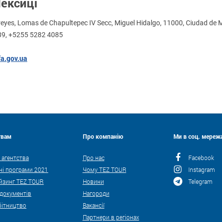
ексиці
rreyes, Lomas de Chapultepec IV Secc, Miguel Hidalgo, 11000, Ciudad de 
89, +5255 5282 4085
a.gov.ua
твам
Про компанію
Ми в соц. мережа
 агентства
Про нас
Facebook
ні програми 2021
Чому TEZ TOUR
Instagram
йзинг TEZ TOUR
Новини
Telegram
 документів
Нагороди
бітництво
Вакансії
Партнери в регіонах