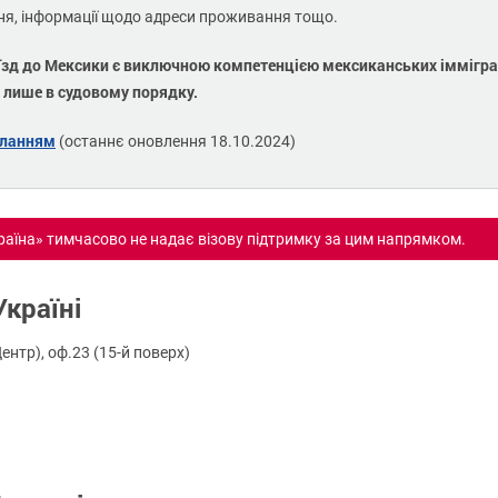
ня, інформації щодо адреси проживання тощо.
їзд до Мексики є виключною компетенцією мексиканських імміграці
 лише в судовому порядку.
иланням
(останнє оновлення 18.10.2024)
країна» тимчасово не надає візову підтримку за цим напрямком.
країні
Центр), оф.23 (15-й поверх)