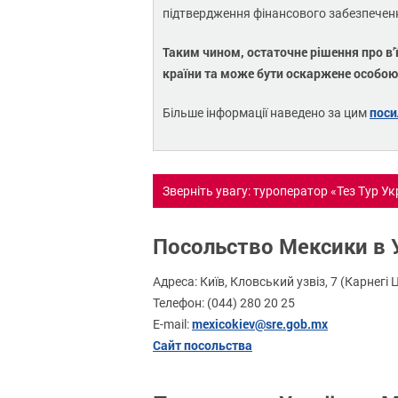
підтвердження фінансового забезпечен
Таким чином, остаточне рішення про в’
країни та може бути оскаржене особою
пос
Більше інформації наведено за цим
Зверніть увагу: туроператор «Тез Тур У
Посольство Мексики в У
Адреса: Київ, Кловський узвіз, 7 (Карнегі 
Телефон: (044) 280 20 25
mexicokiev@sre.gob.mx
E-mail:
Сайт посольства