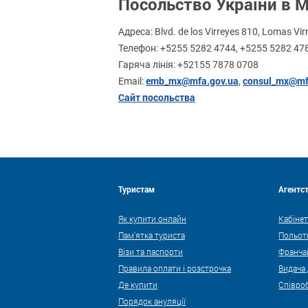
Посольство України в М
Адреса: Blvd. de los Virreyes 810, Lomas Vi
Телефон: +5255 5282 4744, +5255 5282 47
Гаряча лінія: +52155 7878 0708
emb_mx@mfa.gov.ua
consul_mx@mf
Email:
,
Сайт посольства
Туристам
Агентс
Як купити онлайн
Кабінет
Пам'ятка туриста
Польот
Візи та паспорти
Франча
Правила оплати і розстрочка
Видача
Де купити
Співро
Порядок ануляції