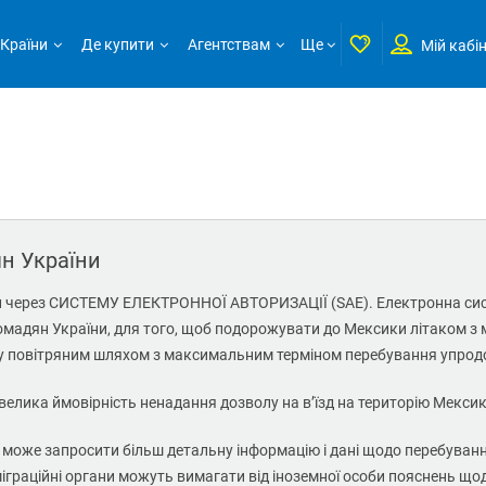
Країни
Де купити
Агентствам
Ще
Мій кабі
н України
л через СИСТЕМУ ЕЛЕКТРОННОЇ АВТОРИЗАЦІЇ (SAE). Електронна систе
ромадян України, для того, щоб подорожувати до Мексики літаком з 
ду повітряним шляхом з максимальним терміном перебування упродо
велика ймовірність ненадання дозволу на в’їзд на територію Мексик
може запросити більш детальну інформацію і дані щодо перебування 
і міграційні органи можуть вимагати від іноземної особи пояснень 