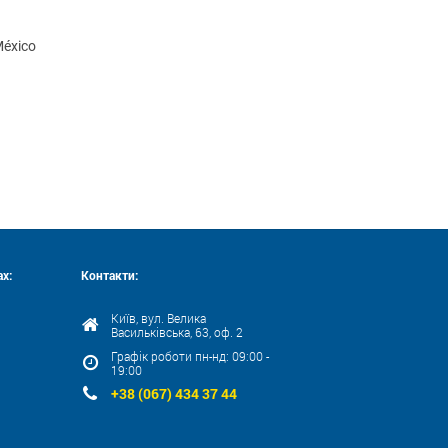
México
х:
Контакти:
Київ, вул. Велика
Васильківська, 63, оф. 2
Графік роботи пн-нд: 09:00 -
19:00
+38 (067) 434 37 44