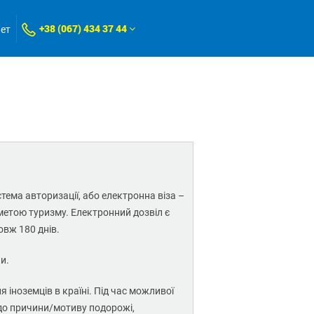
+38 (067) 434 37 44
нет
ма авторизації, або електронна віза –
метою туризму. Електронний дозвіл є
вж 180 днів.
и.
іноземців в країні. Під час можливої
щодо причини/мотиву подорожі,