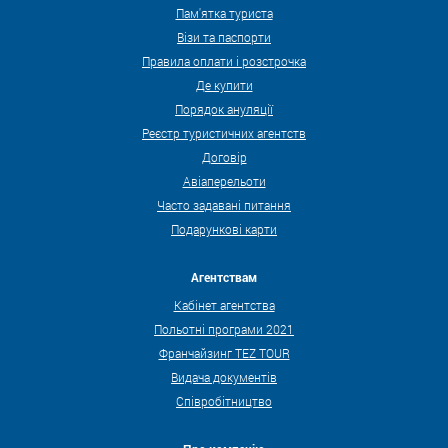
Пам'ятка туриста
Візи та паспорти
Правила оплати і розстрочка
Де купити
Порядок ануляції
Реєстр туристичних агентств
Договір
Авіаперельоти
Часто задавані питання
Подарункові карти
Агентствам
Кабінет агентства
Польотні програми 2021
Франчайзинг TEZ TOUR
Видача документів
Співробітництво