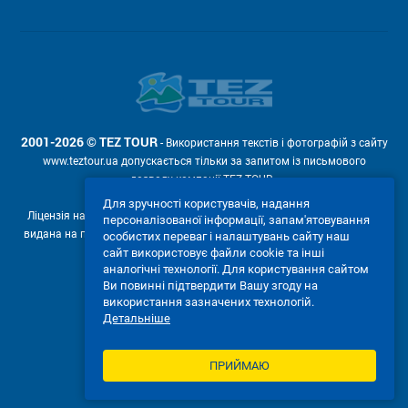
2001-2026 © TEZ TOUR
- Використання текстів і фотографій з сайту
www.teztour.ua допускається тільки за запитом із письмового
дозволу компанії TEZ TOUR .
Для зручності користувачів, надання
Ліцензія на провадження туроператорської діяльності АВ №566448
персоналізованої інформації, запам'ятовування
видана на підставі рішення Державної служби туризму і курортів від
особистих переваг і налаштувань сайту наш
04.02.2011р. № 4-ліц.
сайт використовує файли cookie та інші
аналогічні технології. Для користування сайтом
Ми приймаємо:
Ви повинні підтвердити Вашу згоду на
використання зазначених технологій.
Детальніше
ПРИЙМАЮ
ПОВНА ВЕРСІЯ САЙТУ