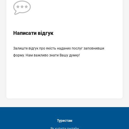
Відгук
Написати відгук
Залиште відгук про якість наданих послуг заповнивши
форму. Нам важливо знати Вашу думку!
Дозволяю обробляти мої персональні дані відповідно до
вказаної мети їх обробки.
Повний текст Угоди про обробку персональних даних
Туристам
Як купити онлайн