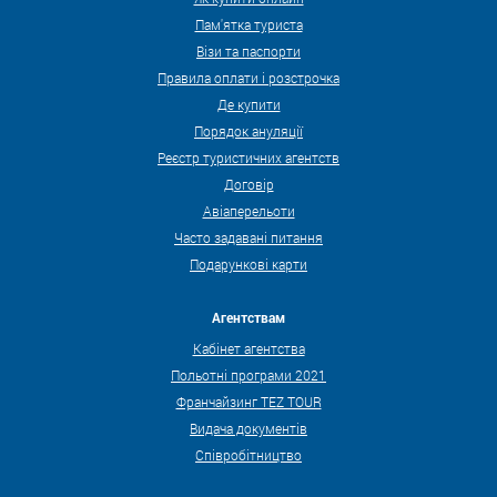
Пам'ятка туриста
Візи та паспорти
Правила оплати і розстрочка
Де купити
Порядок ануляції
Реєстр туристичних агентств
Договір
Авіаперельоти
Часто задавані питання
Подарункові карти
Агентствам
Кабінет агентства
Польотні програми 2021
Франчайзинг TEZ TOUR
Видача документів
Співробітництво