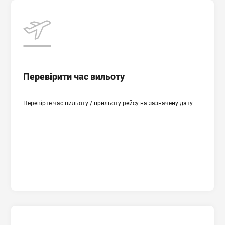
Час вильоту
Місто вильоту
Перевірити час вильоту
Країна і аеропорт прильоту
Перевірте час вильоту / прильоту рейсу на зазначену дату
Дата вильоту