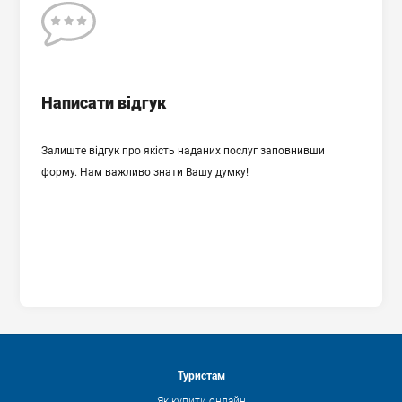
Відгук
Написати відгук
Залиште відгук про якість наданих послуг заповнивши
форму. Нам важливо знати Вашу думку!
Дозволяю обробляти мої персональні дані відповідно до
вказаної мети їх обробки.
Повний текст Угоди про обробку персональних даних
Туристам
Як купити онлайн