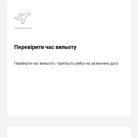
Час вильоту
Місто вильоту
Перевірити час вильоту
Країна і аеропорт прильоту
Перевірте час вильоту / прильоту рейсу на зазначену дату
Дата вильоту