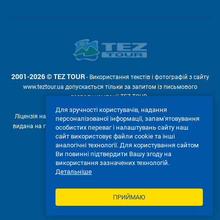
2001-2026 © TEZ TOUR
- Використання текстів і фотографій з сайту
www.teztour.ua допускається тільки за запитом із письмового
дозволу компанії TEZ TOUR .
Для зручності користувачів, надання
Ліцензія на провадження туроператорської діяльності АВ №566448
персоналізованої інформації, запам'ятовування
видана на підставі рішення Державної служби туризму і курортів від
особистих переваг і налаштувань сайту наш
04.02.2011р. № 4-ліц.
сайт використовує файли cookie та інші
аналогічні технології. Для користування сайтом
Ми приймаємо:
Ви повинні підтвердити Вашу згоду на
використання зазначених технологій.
Детальніше
ПРИЙМАЮ
ПОВНА ВЕРСІЯ САЙТУ