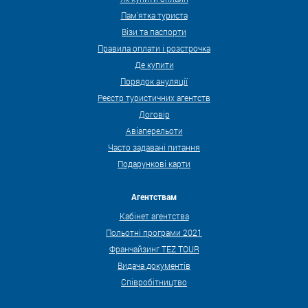
Пам'ятка туриста
Візи та паспорти
Правила оплати і розстрочка
Де купити
Порядок ануляції
Реєстр туристичних агентств
Договір
Авіаперельоти
Часто задавані питання
Подарункові карти
Агентствам
Кабінет агентства
Польотні програми 2021
Франчайзинг TEZ TOUR
Видача документів
Співробітництво