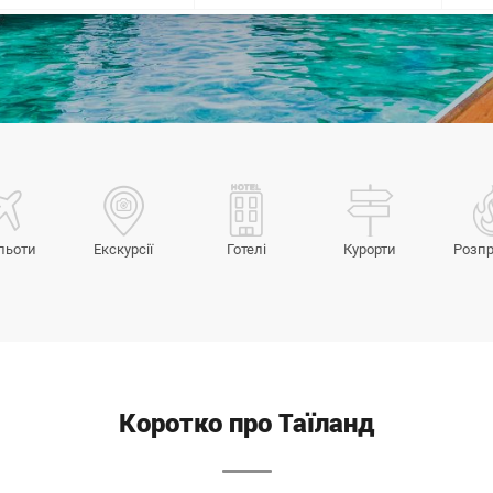
льоти
Екскурсії
Готелі
Курорти
Розп
Коротко про Таїланд