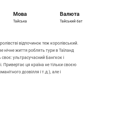
Мова
Валюта
Тайська
Тайський бат
оролівстві відпочинок теж королівський.
е нічне життя роблять тури в Таїланд
ь своє: ультрасучасний Бангкок і
і. Привертає ця країна не тільки своєю
нітного дозвілля і т.д.), але і