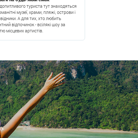
допитливого туриста тут знаходяться
оманітні музеї, храми, пляжі, острови і
відники. А для тих, хто любить
нтний відпочинок - всілякі шоу за
тю місцевих артистів.
ЦЬ