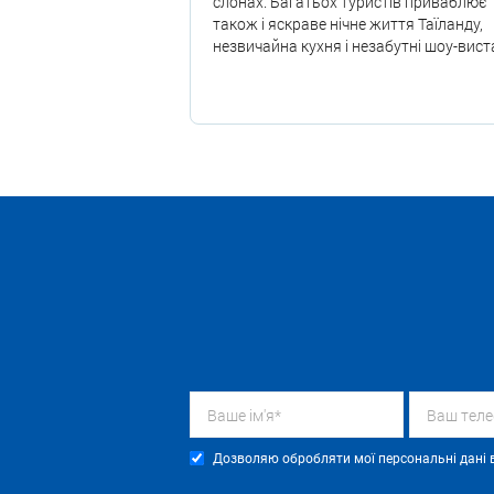
слонах. Багатьох туристів приваблює
також і яскраве нічне життя Таїланду,
незвичайна кухня і незабутні шоу-вист
Дозволяю обробляти мої персональні дані в