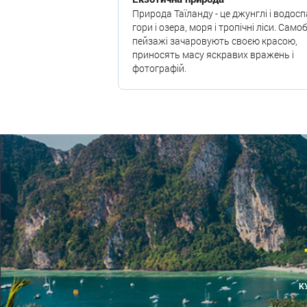
Природа Таїланду - це джунглі і водосп
гори і озера, моря і тропічні ліси. Само
пейзажі зачаровують своєю красою,
приносять масу яскравих вражень і
фотографій.
К