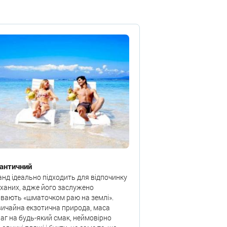
античний
анд ідеально підходить для відпочинку
ханих, адже його заслужено
вають «шматочком раю на землі».
ичайна екзотична природа, маса
аг на будь-який смак, неймовірно