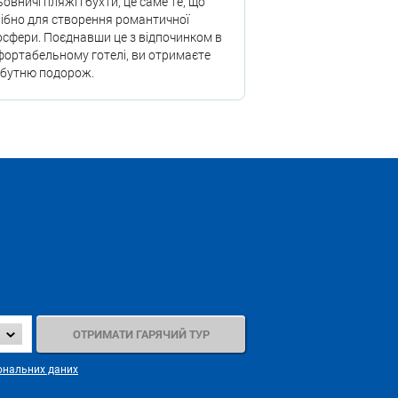
овничі пляжі і бухти, це саме те, що
ібно для створення романтичної
сфери. Поєднавши це з відпочинком в
ортабельному готелі, ви отримаєте
абутню подорож.
ональних даних