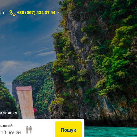
+38 (067) 434 37 44
нет
и заявку
ть ночей:
Пошук
- 10 ночей