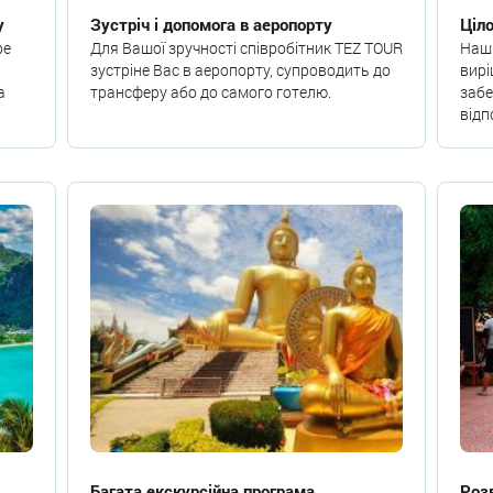
у
Зустріч і допомога в аеропорту
Ціл
ре
Для Вашої зручності співробітник TEZ TOUR
Наші
зустріне Вас в аеропорту, супроводить до
вирі
а
трансферу або до самого готелю.
заб
відп
Багата екскурсійна програма
Роз