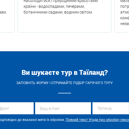
насолодитися і природними красотами
маль
країни - водоспадами, печерами,
потр
ави.
ботанічними садами, водним світом.
атмо
комф
нез
Ви шукаєте тур в Таїланд?
ЗАПОВНІТЬ ФОРМУ І ОТРИМАЙТЕ ПІДБІР ГАРЯЧОГО ТУРУ
Таїланд
ідповідно до вказаної мети їх обробки.
Повний текст Угоди про обробку перс