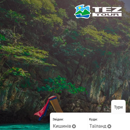
Тури
Звідки:
Куди:
Кишинів
Таїланд