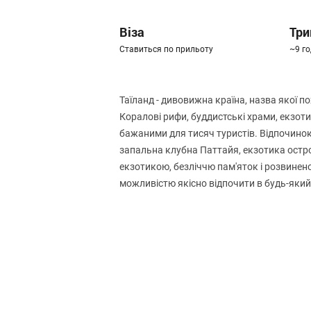
Віза
Три
Ставиться по прильоту
~9 г
Таїланд - дивовижна країна, назва якої п
Коралові рифи, буддистські храми, екзоти
бажаними для тисяч туристів. Відпочинок 
запальна клубна Паттайя, екзотика остров
екзотикою, безліччю пам'яток і розвиненою
можливістю якісно відпочити в будь-який