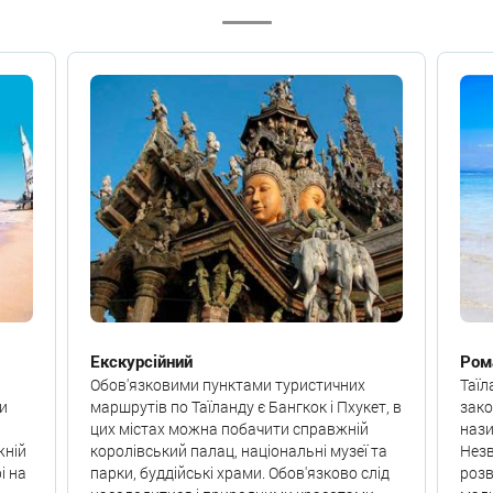
Екскурсійний
Ром
Обов'язковими пунктами туристичних
Таїл
и
маршрутів по Таїланду є Бангкок і Пхукет, в
зако
цих містах можна побачити справжній
нази
жній
королівський палац, національні музеї та
Незв
і на
парки, буддійські храми. Обов'язково слід
розв