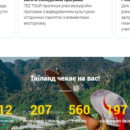
ади,
TEZ TOUR пропонує різні екскурсійні
Для 
бутні
програми з відвідуванням культурно-
різн
історичних пам'яток з елементами
запо
екотуризму.
піка
учас
Таїланд чекає на вас!
12
207
560
197
УРОРТІВ
РОЗКІШНИХ ПЛЯЖІВ
ГОТЕЛІВ
ВИЗНАЧНИХ МІС