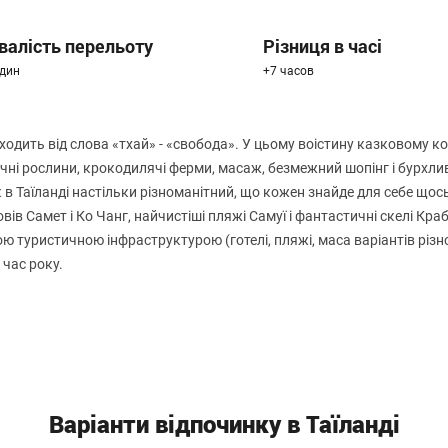
валість перельоту
Різниця в часі
один
+7 часов
оходить від слова «тхай» - «свобода». У цьому воістину казковому к
чні рослини, крокодилячі ферми, масаж, безмежний шопінг і бурхлив
в Таїланді настільки різноманітний, що кожен знайде для себе щос
ів Самет і Ко Чанг, найчистіші пляжі Самуї і фантастичні скелі Краб
 туристичною інфраструктурою (готелі, пляжі, маса варіантів різнома
 час року.
Варіанти відпочинку в Таїланді