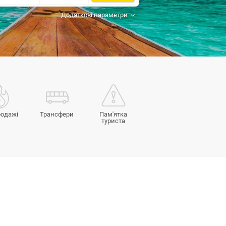
Додаткові параметри
родажі
Трансфери
Пам'ятка
туриста