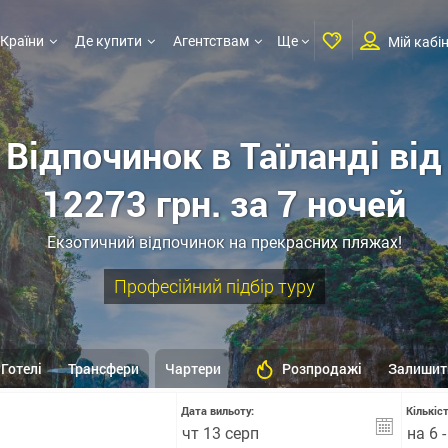
Країни
Де купити
Агентствам
Ще
Мій кабі
Відпочинок в Таїланді від
12273 грн. за 7 ночей
Екзотичний відпочинок на прекрасних пляжах!
Професійний підбір туру
Готелі
Трансфери
Чартери
Розпродажі
Залишит
Дата вильоту:
Кількіс
на 6 