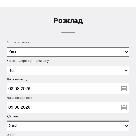
Розклад
Місто вильоту
Країна і аеропорт прильоту
Дата вильоту
Дата повернення
+/- днів
Опції