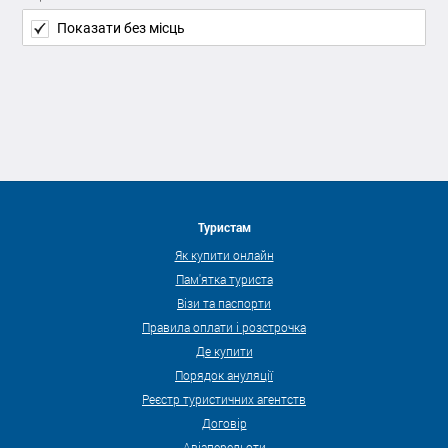
Показати без місць
Туристам
Як купити онлайн
Пам'ятка туриста
Візи та паспорти
Правила оплати і розстрочка
Де купити
Порядок ануляції
Реєстр туристичних агентств
Договір
Авіаперельоти