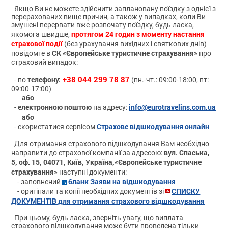
Якщо Ви не можете здійснити заплановану поїздку з однієї з
перерахованих вище причин, а також у випадках, коли Ви
змушені перервати вже розпочату поїздку, будь ласка,
протягом 24 годин з моменту настання
якомога швидше,
страхової події
(без урахування вихідних і святкових днів)
СК «Європейське туристичне страхування»
повідомте в
про
страховий випадок:
+38 044 299 78 87
телефону:
- по
(пн.-чт.: 09:00-18:00, пт:
09:00-17:00)
або
електронною поштою
info@eurotravelins.com.ua
-
на адресу:
або
Страхове відшкодування онлайн
- скористатися сервісом
Для отримання страхового відшкодування Вам необхідно
вул. Спаська,
направити до страхової компанії за адресою:
5, оф. 15, 04071, Київ, Україна,«Європейське туристичне
страхування»
наступні документи:
бланк Заяви на відшкодування
- заповнений
СПИСКУ
- оригінали та копії необхідних документів зі
ДОКУМЕНТІВ для отримання страхового відшкодування
При цьому, будь ласка, зверніть увагу, що виплата
страхового відшкодування може бути проведена тільки