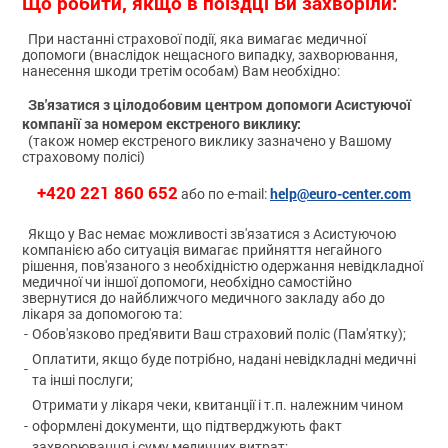
Що робити, якщо в поїздці Ви захворіли:
При настанні страхової події, яка вимагає медичної
допомоги (внаслідок нещасного випадку, захворювання,
нанесення шкоди третім особам) Вам необхідно:
Зв'язатися з цілодобовим центром допомоги Асистуючої
компанії за номером екстреного виклику:
(також номер екстреного виклику зазначено у Вашому
страховому полісі)
+420 221 860 652
help@euro-center.com
або по e-mail:
Якщо у Вас немає можливості зв'язатися з Асистуючою
компанією або ситуація вимагає прийняття негайного
рішення, пов'язаного з необхідністю одержання невідкладної
медичної чи іншої допомоги, необхідно самостійно
звернутися до найближчого медичного закладу або до
лікаря за допомогою та:
-
Обов'язково пред'явити Ваш страховий поліс (Пам'ятку);
Оплатити, якщо буде потрібно, надані невідкладні медичні
-
та інші послуги;
Отримати у лікаря чеки, квитанції і т.п. належним чином
-
оформлені документи, що підтверджують факт
захворювання і суму медичних витрат;