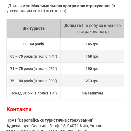
Максимальною програмою страхування
Доплати за
(з
урахуванням комісії агентства):
Доплата
(на добу за кожного
Вік туриста
застрахованого)
0 – 64 років
145 грн.
65 – 70 років
168 грн.
(в полісі "P1")
71 – 75 років
190 грн.
(в полісі "P2")
76 – 80 років
213 грн.
(в полісі "P3")
Понад 81 рік
За запитом
(в полісі "P4")
Контакти
ПрАТ "Європейське туристичне страхування"
Адреса:
вул. Спаська, 5, оф. 15, 04071 Київ, Україна