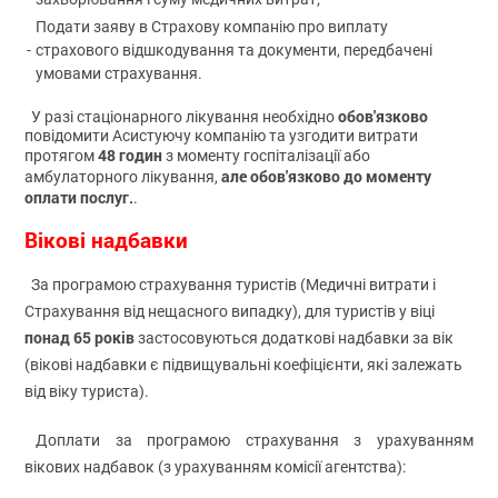
Подати заяву в Страхову компанію про виплату
-
страхового відшкодування та документи, передбачені
умовами страхування.
обов'язково
У разі стаціонарного лікування необхідно
повідомити Асистуючу компанію та узгодити витрати
48 годин
протягом
з моменту госпіталізації або
але обов'язково до моменту
амбулаторного лікування,
оплати послуг.
.
Вікові надбавки
За програмою страхування туристів (Медичні витрати і
Страхування від нещасного випадку), для туристів у віці
понад 65 років
застосовуються додаткові надбавки за вік
(вікові надбавки є підвищувальні коефіцієнти, які залежать
від віку туриста).
Доплати за програмою страхування з урахуванням
вікових надбавок (з урахуванням комісії агентства):