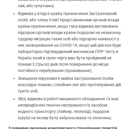
сімї, або супутника;
Відмова у в’їзді в країну призначення Застрахованій
особі, або члену її сім’ї представниками органів влади
країни призначення, якщо така відмова мотивована
підозрою органів влади країни подорожі на незаконну
трудову міграцію таких осіб або підозрою наявності у
них захворювання на COVID-19, якщо цей діагноз буде
лабораторно підтверджений висновком ПЛР- тесту в
Україні, який в свою чергу має бути пройдений не
пізніше 3 (трьох) днів після повернення до місця
постійного перебування (проживання);
Знищення нерухомого майна застрахованої особи
внаслідок пожежі, стихійних лих або протиправних дій
третіх осіб;
Збої, відмова в роботі машинного обладнання та інші
непередбачені технічні несправності із засобом
водного транспорту (лайнер, теплохід), подорож
(круїз) на якому була заброньована та оплачена;
З повними умовами комплексного страхування туристів