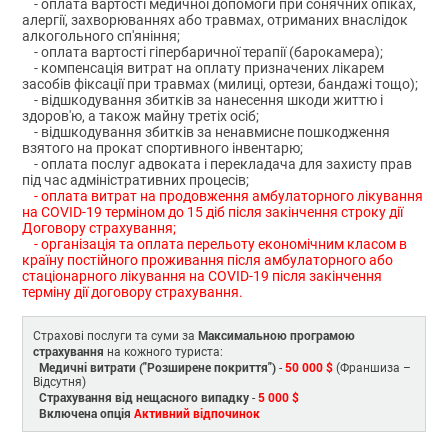
- оплата вартості медичної допомоги при сонячних опіках,
алергії, захворюваннях або травмах, отриманих внаслідок
алкогольного сп'яніння;
- оплата вартості гіпербаричної терапії (барокамера);
- компенсація витрат на оплату призначених лікарем
засобів фіксації при травмах (милиці, ортези, бандажі тощо);
- відшкодування збитків за нанесення шкоди життю і
здоров'ю, а також майну третіх осіб;
- відшкодування збитків за ненавмисне пошкодження
взятого на прокат спортивного інвентарю;
- оплата послуг адвоката і перекладача для захисту прав
під час адміністративних процесів;
- оплата витрат на продовження амбулаторного лікування
на COVID-19 терміном до 15 діб після закінчення строку дії
Договору страхування;
- організація та оплата перельоту економічним класом в
країну постійного проживання після амбулаторного або
стаціонарного лікування на COVID-19 після закінчення
терміну дії договору страхування.
Максимальною програмою
Страхові послуги та суми за
страхування
на кожного туриста:
Медичні витрати ("Розширене покриття")
50 000 $
-
(Франшиза –
Відсутня)
Страхування від нещасного випадку
5 000 $
-
Включена опція
Активний відпочинок