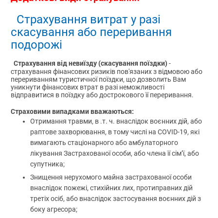
Страхування витрат у разі
скасування або переривання
подорожі
Страхування від невиїзду (скасування поїздки)
-
страхування фінансових ризиків пов'язаних з відмовою або
перериванням туристичної поїздки, що дозволить Вам
уникнути фінансових втрат в разі неможливості
відправитися в поїздку або дострокового її переривання.
Страховими випадками вважаються:
Отримання травми, в .т. ч. внаслідок воєнних дій, або
раптове захворювання, в тому числі на COVID-19, які
вимагають стаціонарного або амбулаторного
лікування Застрахованої особи, або члена її сім’ї, або
супутника;
Знищення нерухомого майна застрахованої особи
внаслідок пожежі, стихійних лих, протиправних дій
третіх осіб, або внаслідок застосування воєнних дій з
боку агресора;