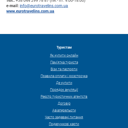
тел.:
+38 044 299 78 87 (пн.- пт. 9:00-18:00)
e-mail:
info@eurotravelins.com.ua
www.eurotravelins.com.ua
Туристам
Як купити онлайн
Пам'ятка туриста
Візи та паспорти
Правила оплати і розстрочка
Де купити
Порядок ануляції
Реєстр туристичних агентств
Договір
Авіаперельоти
Часто задавані питання
Подарункові карти