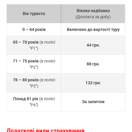
Вікова надбавка
Вік туриста
(Доплата за добу)
0 – 64 років
Включено до вартості туру
65 – 70 років
(в полісі
44 грн.
"P1")
71 – 75 років
(в полісі
88 грн.
"P2")
76 – 80 років
(в полісі
132 грн.
"P3")
Понад 81 рік
(в полісі
За запитом
"P4")
Додаткові види страхування