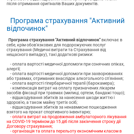
після отримання оригіналів Ваших документів.
Програма страхування "Активний
відпочинок"
Програма страхування "Активний відпочинок"
включає в
себе, крім обов'язкових для подорожуючих послуг
страхування (Медичні витрати та Страхування від
нещасного випадку), такі додаткові ризики:
- оплата вартості медичної допомоги при сонячних опіках,
алергії;
- оплата вартості медичної допомоги при захворюваннях
або травмах, отриманих внаслідок алкогольного сп'яніння;
- оплата вартості гіпербаричної терапії (барокамера);
- компенсація витрат на оплату призначених лікарем
засобів фіксації при травмах (милиці, ортези, бандажі тощо);
- відшкодування збитків за нанесення шкоди життю і
здоров'ю, а також майну третіх осіб;
- відшкодування збитків за ненавмисне пошкодження
взятого на прокат спортивного інвентарю;
- оплата витрат на продовження амбулаторного лікування
на COVID-19 терміном до 15 діб після закінчення строку дії
Договору страхування;
- організація та оплата перельоту економічним класом в