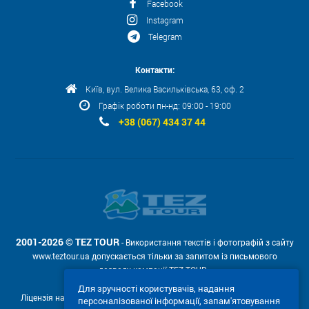
Facebook
Instagram
Telegram
Контакти:
Київ, вул. Велика Васильківська, 63, оф. 2
Графік роботи пн-нд: 09:00 - 19:00
+38 (067) 434 37 44
2001-2026 © TEZ TOUR
- Використання текстів і фотографій з сайту
www.teztour.ua допускається тільки за запитом із письмового
дозволу компанії TEZ TOUR .
Для зручності користувачів, надання
Ліцензія на провадження туроператорської діяльності АВ №566448
персоналізованої інформації, запам'ятовування