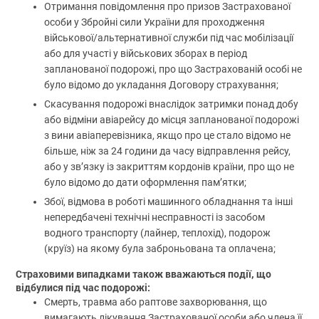
Отримання повідомлення про призов Застрахованої
особи у Збройні сили України для проходження
військової/альтернативної служби під час мобілізації
або для участі у військових зборах в період
запланованої подорожі, про що Застрахованій особі не
було відомо до укладання Договору страхування;
Скасування подорожі внаслідок затримки понад добу
або відміни авіарейсу до місця запланованої подорожі
з вини авіаперевізника, якщо про це стало відомо не
більше, ніж за 24 години да часу відправлення рейсу,
або у зв’язку із закриттям кордонів країни, про що не
було відомо до дати оформлення пам’ятки;
Збої, відмова в роботі машинного обладнання та інші
непередбачені технічні несправності із засобом
водного транспорту (лайнер, теплохід), подорож
(круїз) на якому була заброньована та оплачена;
Страховими випадками також вважаються події, що
відбулися під час подорожі:
Смерть, травма або раптове захворювання, що
вимагають лікування Застрахованої особи або члена її