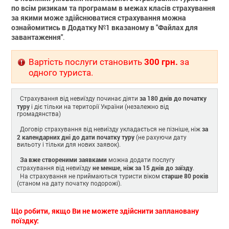
по всім ризикам та програмам в межах класів страхування
за якими може здійснюватися страхування можна
ознайомитись в Додатку №1 вказаному в "Файлах для
завантаження"
.
300 грн.
Вартість послуги становить
за
одного туриста.
за 180 днів до початку
Страхування від невиїзду починає діяти
туру
і діє тільки на території України (незалежно від
громадянства)
за
Договір страхування від невиїзду укладається не пізніше, ніж
2 календарних дні до дати початку туру
(не рахуючи дату
вильоту і тільки для нових заявок).
За вже створеними заявками
можна додати послугу
не менше, ніж за 15 днів до заїзду
страхування від невиїзду
.
старше 80 років
На страхування не приймаються туристи віком
(станом на дату початку подорожі).
Що робити, якщо Ви не можете здійснити заплановану
поїздку: