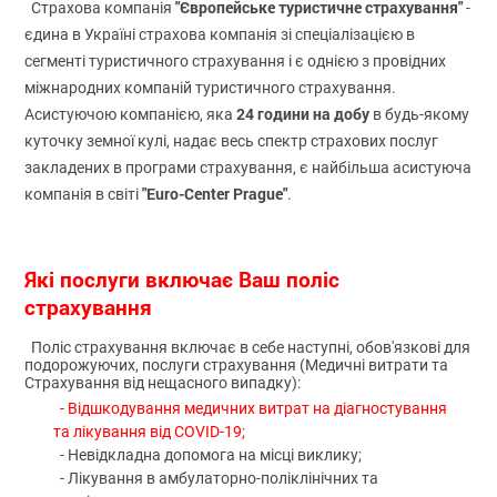
"Європейське туристичне страхування"
Страхова компанія
-
єдина в Україні страхова компанія зі спеціалізацією в
сегменті туристичного страхування і є однією з провідних
міжнародних компаній туристичного страхування.
24 години на добу
Асистуючою компанією, яка
в будь-якому
куточку земної кулі, надає весь спектр страхових послуг
закладених в програми страхування, є найбільша асистуюча
"Euro-Center Prague"
компанія в світі
.
Які послуги включає Ваш поліс
страхування
Поліс страхування включає в себе наступні, обов'язкові для
подорожуючих, послуги страхування (Медичні витрати та
Страхування від нещасного випадку):
- Відшкодування медичних витрат на діагностування
та лікування від COVID-19;
- Невідкладна допомога на місці виклику;
- Лікування в амбулаторно-поліклінічних та