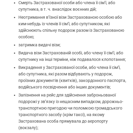
Смерть Застрахованої особи або члена її сім’ї, або
супутника, в т. ч. внаслідок воєнних дій;
Неотримання в’їзної візи Застрахованою особою або
ким-небудь із членів її сім’ї, або супутником, які
здійснюють спільну подорож разом із Застрахованою
особою;
затримка видачі візи;
Видача візи Застрахованій особі, або члену її сім’ї, або
супутнику на інші терміни, ніж подавалося клопотання;
Викрадення у Застрахованої особи, або члена її сім’ї,
або супутника, які разом відбувають у подорож,
проїзних документів (квитків), закордонного паспорта,
водійського посвідчення або інших документів;
Запізнення на рейс для здійснення заброньованої
подорожі у зв’язку із нещасним випадком, дорожньо-
транспортною пригодою чи поломкою громадського
транспортного засобу (крім таксі), на якому
Застрахована особа прямувала до аеропорту
(вокзалу);