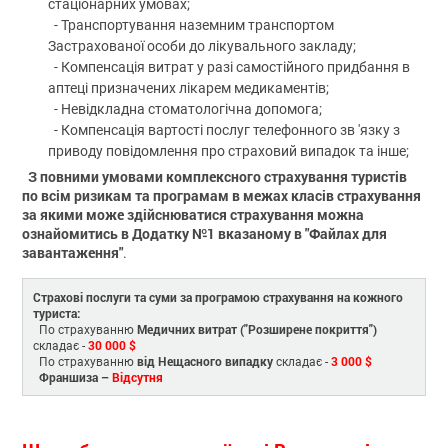
стаціонарних умовах;
- Транспортування наземним транспортом
Застрахованої особи до лікувального закладу;
- Компенсація витрат у разі самостійного придбання в
аптеці призначених лікарем медикаментів;
- Невідкладна стоматологічна допомога;
- Компенсація вартості послуг телефонного зв 'язку з
приводу повідомлення про страховий випадок та інше;
З повними умовами комплексного страхування туристів
по всім ризикам та програмам в межах класів страхування
за якими може здійснюватися страхування можна
ознайомитись в Додатку №1 вказаному в "Файлах для
завантаження"
.
Страхові послуги та суми за програмою страхування на кожного
туриста:
Медичних витрат ("Розширене покриття")
По страхуванню
30 000 $
складає -
від Нещасного випадку
3 000 $
По страхуванню
складає -
Франшиза –
Відсутня