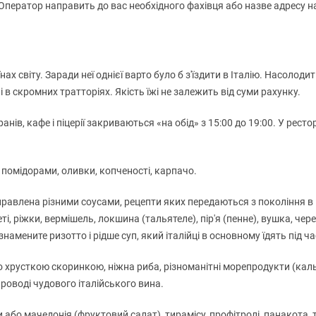
і. Оператор направить до вас необхідного фахівця або назве адресу
ах світу. Заради неї однієї варто було б з'їздити в Італію. Насолоди
 в скромних тратторіях. Якість їжі не залежить від суми рахунку.
нів, кафе і піцерії закриваються «на обід» з 15:00 до 19:00. У рест
 помідорами, оливки, копченості, карпачо.
лена ​​різними соусами, рецепти яких передаються з покоління в по
 ріжки, вермішель, локшина (тальятеле), пір'я (пенне), вушка, чере
намените ризотто і рідше суп, який італійці в основному їдять під ча
або хрусткою скоринкою, ніжна риба, різноманітні морепродукти (кал
проводі чудового італійського вина.
и або мачедонія (фруктовий салат), тирамісу, профітролі, панакота, т