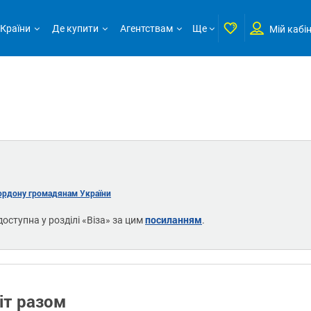
Країни
Де купити
Агентствам
Ще
Мій кабі
ордону громадянам України
посиланням
доступна у розділі «Віза» за цим
.
іт разом