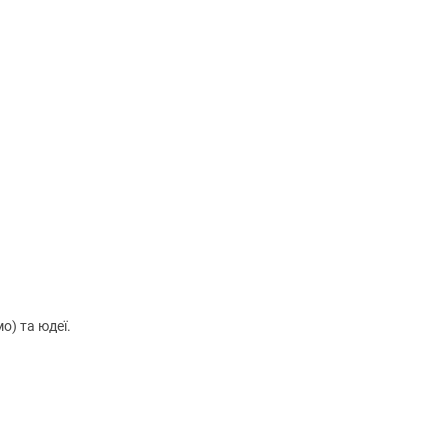
о) та юдеї.