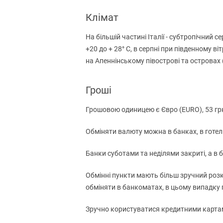
Клімат
На більшій частині Італії - субтропічний с
+20 до + 28° C, в серпні при південному ві
на Апеннінському півострові та островах (в 
Гроші
Грошовою одиницею є Євро (EURO), 53 грн.O =
Обміняти валюту можна в банках, в готелі 
Банки суботами та неділями закриті, а в бу
Обмінні пункти мають більш зручний розкл
обміняти в банкоматах, в цьому випадку п
Зручно користуватися кредитними картами