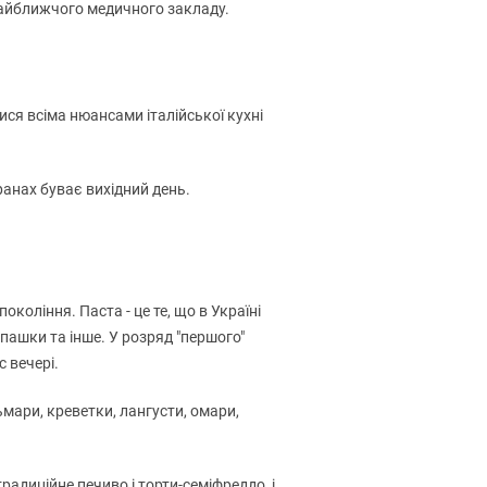
 найближчого медичного закладу.
тися всіма нюансами італійської кухні
оранах буває вихідний день.
коління. Паста - це те, що в Україні
пашки та інше. У розряд "першого"
с вечері.
ьмари, креветки, лангусти, омари,
радиційне печиво і торти-семіфреддо, і,