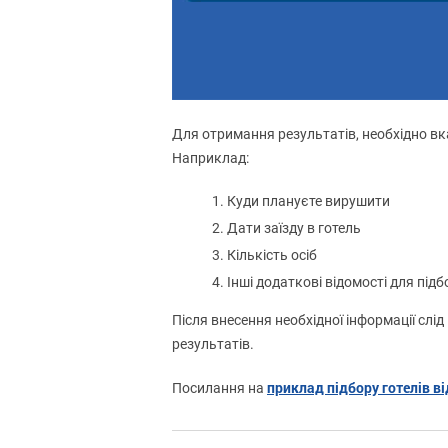
Для отримання результатів, необхідно вка
Наприклад:
Куди плануєте вирушити
Дати заїзду в готель
Кількість осіб
Інші додаткові відомості для підб
Після внесення необхідної інформації слі
результатів.
приклад підбору готелів ві
Посилання на