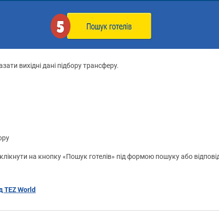
зати вихідні дані підбору трансферу.
ору
д клікнути на кнопку «Пошук готелів» під формою пошуку або відпов
д TEZ World