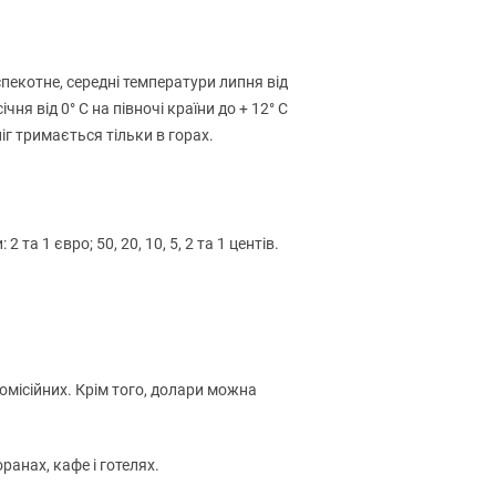
 спекотне, середні температури липня від
чня від 0° C на півночі країни до + 12° C
Сніг тримається тільки в горах.
та 1 євро; 50, 20, 10, 5, 2 та 1 центів.
омісійних. Крім того, долари можна
анах, кафе і готелях.