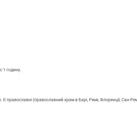
с 1 годину.
). Є православні (православний храм в Барі, Римі, Флоренції, Сан-Рем