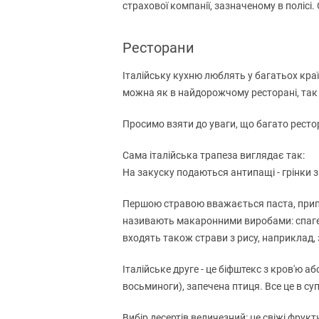
страхової компанії, зазначеному в поліс
Ресторани
Італійську кухню люблять у багатьох країн
можна як в найдорожчому ресторані, так і
Просимо взяти до уваги, що багато рестора
Сама італійська трапеза виглядає так:
На закуску подаються антипащі - грінки з
Першою стравою вважається паста, приправ
називають макаронними виробами: спагеті,
входять також страви з рису, наприклад, з
Італійське друге - це біфштекс з кров'ю 
восьминоги), запечена птиця. Все це в су
Вибір десертів величезний: це свіжі фрукт