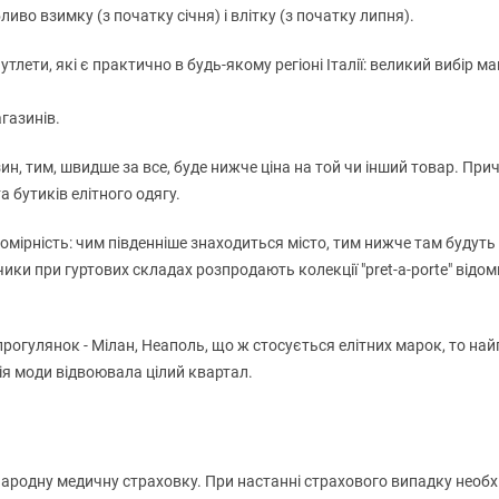
во взимку (з початку січня) і влітку (з початку липня).
лети, які є практично в будь-якому регіоні Італії: великий вибір маг
агазинів.
ин, тим, швидше за все, буде нижче ціна на той чи інший товар. Пр
 бутиків елітного одягу.
номірність: чим південніше знаходиться місто, тим нижче там будуть 
ики при гуртових складах розпродають колекції "pret-a-porte" відом
прогулянок - Мілан, Неаполь, що ж стосується елітних марок, то на
рія моди відвоювала цілий квартал.
родну медичну страховку. При настанні страхового випадку необхід