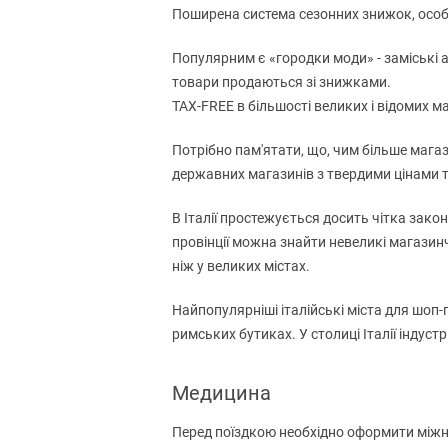
Поширена система сезонних знижок, особли
Популярним є «городки моди» - заміські аут
товари продаються зі знижками.
TAX-FREE в більшості великих і відомих м
Потрібно пам'ятати, що, чим більше магаз
державних магазинів з твердими цінами та
В Італії простежується досить чітка зако
провінції можна знайти невеликі магазинч
ніж у великих містах.
Найпопулярніші італійські міста для шоп-
римських бутиках. У столиці Італії індуст
Медицина
Перед поїздкою необхідно оформити міжна