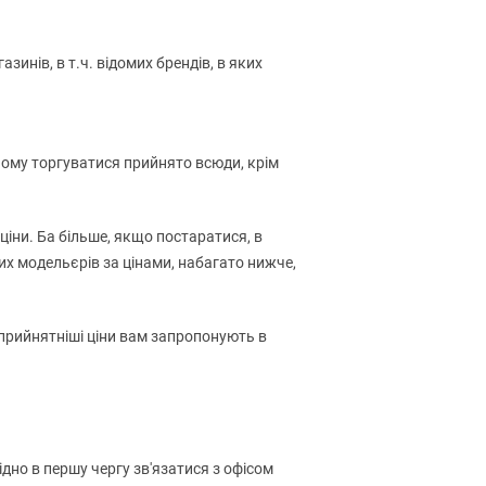
азинів, в т.ч. відомих брендів, в яких
ичому торгуватися прийнято всюди, крім
ціни. Ба більше, якщо постаратися, в
их модельєрів за цінами, набагато нижче,
йприйнятніші ціни вам запропонують в
но в першу чергу зв'язатися з офісом