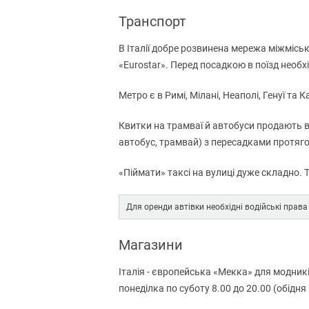
Транспорт
В Італії добре розвинена мережа міжмісь
«Eurostar». Перед посадкою в поїзд необх
Метро є в Римі, Мілані, Неаполі, Генуї та Ка
Квитки на трамваї й автобуси продають в
​​автобус, трамвай) з пересадками протяг
«Піймати» таксі на вулиці дуже складно.
Для оренди автівки необхідні водійські права
Магазини
Італія - ​​європейська «Мекка» для модник
понеділка по суботу 8.00 до 20.00 (обідня 