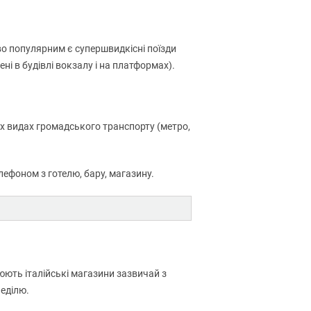
во популярним є супершвидкісні поїзди
і в будівлі вокзалу і на платформах).
іх видах громадського транспорту (метро,
лефоном з готелю, бару, магазину.
ацюють італійські магазини зазвичай з
неділю.