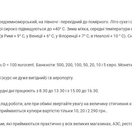
ередземноморський, на півночі - перехідний до помірного. Літо сухе і
трі сироко підвищуються до +40° C. Зима м'яка, середні температури сі
Римі + 9° C, у Венеції + 6° C, у Флоренції + 7° C, в Неаполі + 10 ° C). 
 100 eurocent. Банкноти: 500, 200, 100, 50, 20, 10 і 5 євро. Монети: 2 
(курс не дуже вигідний) і в аеропорту.
дні дні працюють з 8.30 до 13.30 і з 15.00 до 16.30.
ад роботи, але при обміні звертайте увагу на величину стягнення к
риймаються купюри вартістю тільки 10, 20 і 2 290 грн..
, які приймаються практично у всіх великих магазинах, АЗС, рестор