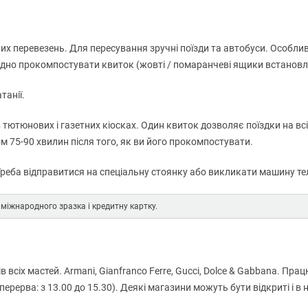
ких перевезень. Для пересування зручні поїзди та автобуси. Особли
ідно прокомпостувати квиток (жовті / помаранчеві ящики встановлен
танії.
 тютюнових і газетних кіосках. Один квиток дозволяє поїздки на вс
ом 75-90 хвилин після того, як ви його прокомпостувати.
 Треба відправитися на спеціальну стоянку або викликати машину те
 міжнародного зразка і кредитну картку.
ів всіх мастей. Armani, Gianfranco Ferre, Gucci, Dolce & Gabbana. Пр
перерва: з 13.00 до 15.30). Деякі магазини можуть бути відкриті і в 