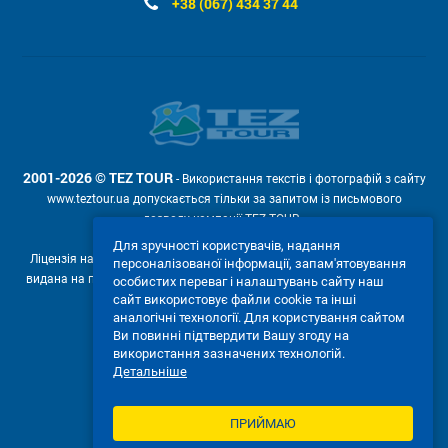
+38 (067) 434 37 44
2001-2026 © TEZ TOUR
- Використання текстів і фотографій з сайту
www.teztour.ua допускається тільки за запитом із письмового
дозволу компанії TEZ TOUR .
Для зручності користувачів, надання
Ліцензія на провадження туроператорської діяльності АВ №566448
персоналізованої інформації, запам'ятовування
видана на підставі рішення Державної служби туризму і курортів від
особистих переваг і налаштувань сайту наш
04.02.2011р. № 4-ліц.
сайт використовує файли cookie та інші
аналогічні технології. Для користування сайтом
Ми приймаємо:
Ви повинні підтвердити Вашу згоду на
використання зазначених технологій.
Детальніше
ПРИЙМАЮ
ПОВНА ВЕРСІЯ САЙТУ