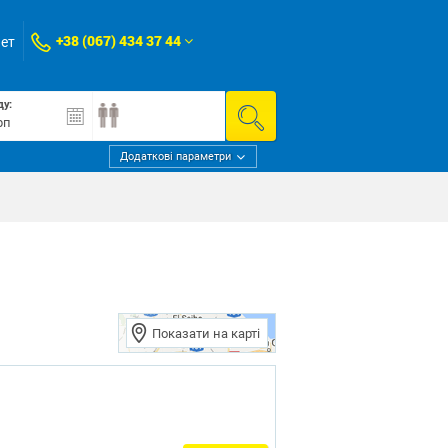
+38 (067) 434 37 44
нет
ду:
Додаткові параметри
Показати на карті