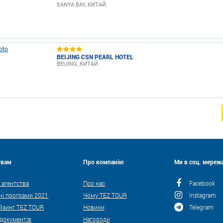
SANYA BAY, КИТАЙ
BEIJING CSN PEARL HOTEL
BEIJING, КИТАЙ
твам
Про компанію
Ми в соц. мережа
 агентства
Про нас
Facebook
ні програми 2021
Чому TEZ TOUR
Instagram
йзинг TEZ TOUR
Новини
Telegram
 документів
Нагороди