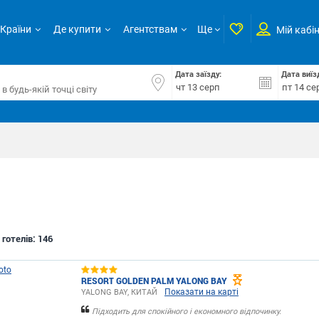
Країни
Де купити
Агентствам
Ще
Мій кабі
Дата заїзду:
Дата виїз
 готелів:
146
RESORT GOLDEN PALM YALONG BAY
Показати на карті
YALONG BAY, КИТАЙ
Підходить для спокійного і економного відпочинку.