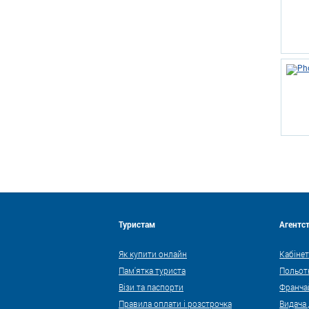
Туристам
Агентс
Як купити онлайн
Кабінет
Пам'ятка туриста
Польот
Візи та паспорти
Франча
Правила оплати і розстрочка
Видача