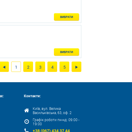
ВИБРАТИ
ВИБРАТИ
1
2
3
4
5
х:
Контакти:
Київ, вул. Велика
Васильківська, 63, оф. 2
Графік роботи пн-нд: 09:00 -
19:00
+38 (067) 434 37 44