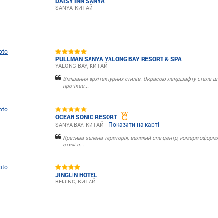
DAISY INN SANYA
SANYA, КИТАЙ
PULLMAN SANYA YALONG BAY RESORT & SPA
YALONG BAY, КИТАЙ
Змішання архітектурних стилів. Окрасою ландшафту стала ш
протікає...
OCEAN SONIC RESORT
Показати на карті
SANYA BAY, КИТАЙ
Красива зелена територія, великий спа-центр, номери оформл
стилі з...
JINGLIN HOTEL
BEIJING, КИТАЙ