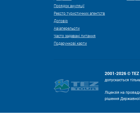
Порядок ануляції
Реєстр туристичних агентств
Договір
Авіаперельоти
Часто задавані питання
Подарункові карти
2001-2026 © TE
допускається тільк
Ліцензія на провад
рішення Державної с