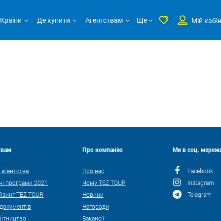
Країни
Де купити
Агентствам
Ще
Мій кабі
твам
Про компанію
Ми в соц. мережа
 агентства
Про нас
Facebook
ні програми 2021
Чому TEZ TOUR
Instagram
йзинг TEZ TOUR
Новини
Telegram
 документів
Нагороди
бітництво
Вакансії