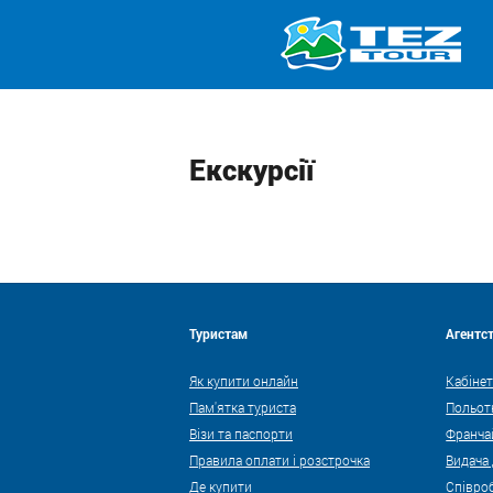
Екскурсії
Туристам
Агентс
Як купити онлайн
Кабінет
Пам'ятка туриста
Польот
Візи та паспорти
Франча
Правила оплати і розстрочка
Видача
Де купити
Співро