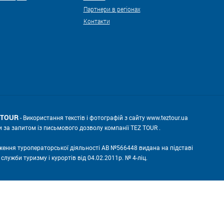
Партнери в регіонах
Контакти
Z TOUR
- Використання текстів і фотографій з сайту www.teztour.ua
и за запитом із письмового дозволу компанії TEZ TOUR .
ження туроператорської діяльності АВ №566448 видана на підставі
лужби туризму і курортів від 04.02.2011р. № 4-ліц.