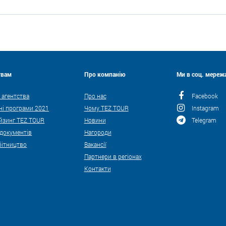
твам
Про компанію
Ми в соц. мережа
 агентства
Про нас
Facebook
ні програми 2021
Чому TEZ TOUR
Instagram
йзинг TEZ TOUR
Новини
Telegram
 документів
Нагороди
бітництво
Вакансії
Партнери в регіонах
Контакти