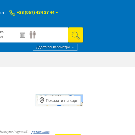
+38 (067) 434 37 44
нет
ду:
Додаткові параметри
Показати на карті
ектури і чудової...
детальніше