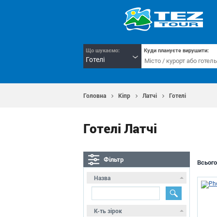
Що шукаємо:
Куди плануєте вирушити:
Готелі
Головна
Кіпр
Латчі
Готелі
Готелі Латчі
Фільтр
Всього
Назва
К-ть зірок