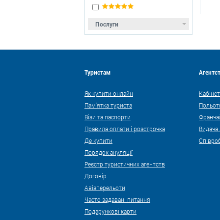
Послуги
Туристам
Агентс
Як купити онлайн
Кабінет
Пам'ятка туриста
Польот
Візи та паспорти
Франча
Правила оплати і розстрочка
Видача
Де купити
Співро
Порядок ануляції
Реєстр туристичних агентств
Договір
Авіаперельоти
Часто задавані питання
Подарункові карти