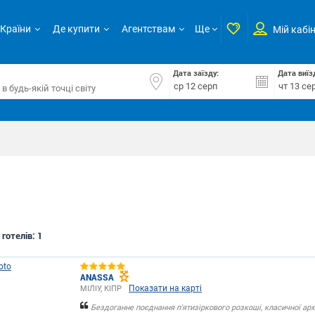
Країни
Де купити
Агентствам
Ще
Мій кабі
Дата заїзду:
Дата виїз
 готелів:
1
ANASSA
Показати на карті
МІЛІУ, КІПР
Бездоганне поєднання п'ятизіркового розкоші, класичної архіт