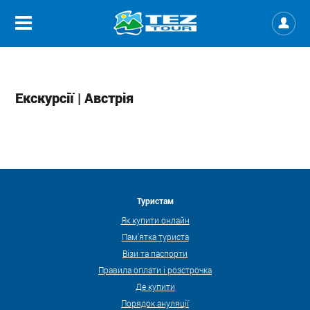
Екскурсії | Австрія
Туристам
Як купити онлайн
Пам'ятка туриста
Візи та паспорти
Правила оплати і розстрочка
Де купити
Порядок ануляції