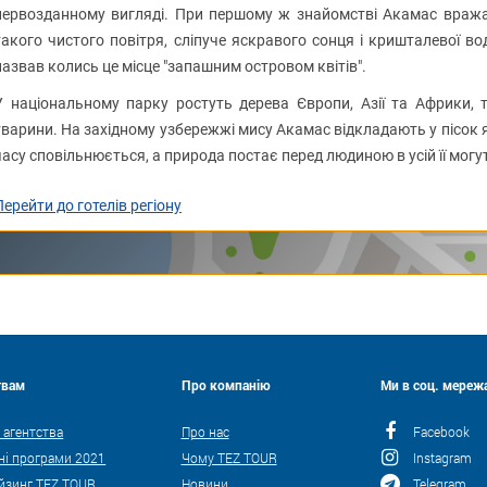
первозданному вигляді. При першому ж знайомстві Акамас вражає 
такого чистого повітря, сліпуче яскравого сонця і кришталевої во
назвав колись це місце "запашним островом квітів".
У національному парку ростуть дерева Європи, Азії та Африки, т
тварини. На західному узбережжі мису Акамас відкладають у пісок я
часу сповільнюється, а природа постає перед людиною в усій її могут
Перейти до готелів регіону
твам
Про компанію
Ми в соц. мережа
 агентства
Про нас
Facebook
ні програми 2021
Чому TEZ TOUR
Instagram
йзинг TEZ TOUR
Новини
Telegram