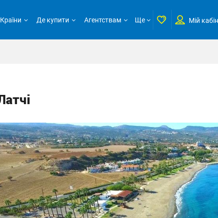
Країни
Де купити
Агентствам
Ще
Мій кабі
Латчі