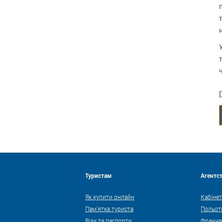
Туристам
Агентс
Як купити онлайн
Кабінет
Пам'ятка туриста
Польот
Візи та паспорти
Франча