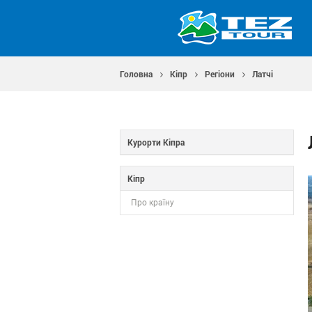
Головна
Кіпр
Регіони
Латчі
Курорти Кіпра
Кіпр
Про країну