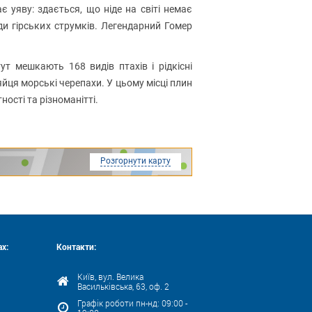
уяву: здається, що ніде на світі немає
ди гірських струмків. Легендарний Гомер
ут мешкають 168 видів птахів і рідкісні
йця морські черепахи. У цьому місці плин
ності та різноманітті.
Розгорнути карту
х:
Контакти:
Київ, вул. Велика
Васильківська, 63, оф. 2
Графік роботи пн-нд: 09:00 -