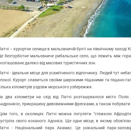
Латчі – курортне селище в мальовничій бухті на північному заході Кі
Це безтурботне мальовниче рибальське село, що лежить між горам
розташоване далеко від масових туристичних зон.
Латчі - ідеальне місце для усамітненого відпочинку. Людей тут небага
спокої. Курорт славиться своїми широкими піщаними та піщано-г
кілька кілометрів уздовж морського узбережжя.
За два кілометри на схід від Латчі розташувалося місто Поліс
Андронікос, прикрашену дивовижними фресками, а також побувати н
Крім того, в околицях Латчі можна погуляти "стежкою Афродіти
зустріла свого коханого Адоніса. Ще одне місце, в якому обов'язк
Латчі - Національний парк Акамас. Це унікальний парк-запові