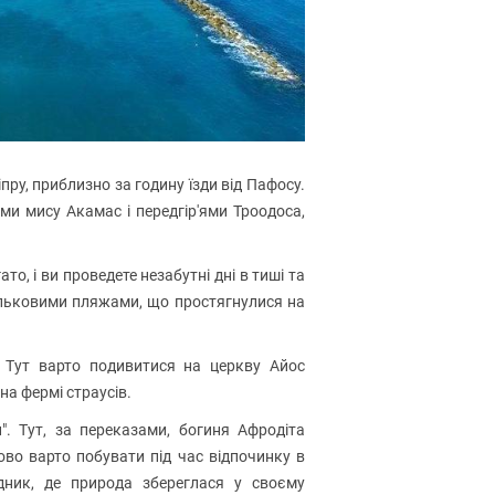
пру, приблизно за годину їзди від Пафосу.
и мису Акамас і передгір'ями Троодоса,
то, і ви проведете незабутні дні в тиші та
альковими пляжами, що простягнулися на
. Тут варто подивитися на церкву Айос
а фермі страусів.
". Тут, за переказами, богиня Афродіта
ово варто побувати під час відпочинку в
дник, де природа збереглася у своєму