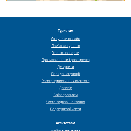
Туристам
Як купити онлайн
Пам'ятка туриста
Візи та паспорти
Правила оплати і розстрочка
Де купити
Порядок ануляції
Реєстр туристичних агентств
Договір
Авіаперельоти
Часто задавані питання
Подарункові карти
Агентствам
Кабінет агентства