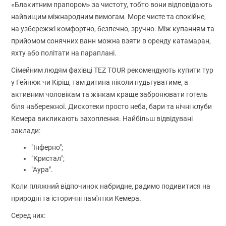
«Блакитним прапором» за чистоту, тобто вони відповідають
найвищим міжнародним вимогам. Море чисте та спокійне,
на узбережжі комфортно, безпечно, зручно. Між купанням та
прийомом сонячних ванн можна взяти в оренду катамаран,
яхту або політати на параплані.
Сімейним людям фахівці TEZ TOUR рекомендують купити тур
у Гейнюк чи Кіріш, там дитина ніколи нудьгуватиме, а
активним чоловікам та жінкам краще забронювати готель
біля набережної. Дискотеки просто неба, бари та нічні клуби
Кемера викликають захоплення. Найбільш відвідувані
заклади:
"Інферно";
"Кристал";
"Аура".
Коли пляжний відпочинок набридне, радимо подивитися на
природні та історичні пам'ятки Кемера.
Серед них: