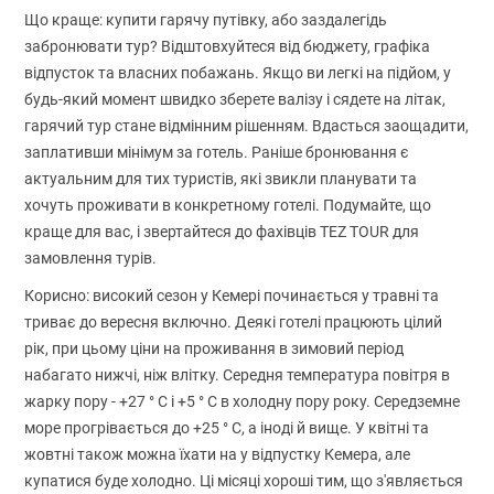
Що краще: купити гарячу путівку, або заздалегідь
забронювати тур? Відштовхуйтеся від бюджету, графіка
відпусток та власних побажань. Якщо ви легкі на підйом, у
будь-який момент швидко зберете валізу і сядете на літак,
гарячий тур стане відмінним рішенням. Вдасться заощадити,
заплативши мінімум за готель. Раніше бронювання є
актуальним для тих туристів, які звикли планувати та
хочуть проживати в конкретному готелі. Подумайте, що
краще для вас, і звертайтеся до фахівців TEZ TOUR для
замовлення турів.
Корисно: високий сезон у Кемері починається у травні та
триває до вересня включно. Деякі готелі працюють цілий
рік, при цьому ціни на проживання в зимовий період
набагато нижчі, ніж влітку. Середня температура повітря в
жарку пору - +27 ° С і +5 ° С в холодну пору року. Середземне
море прогрівається до +25 ° С, а іноді й вище. У квітні та
жовтні також можна їхати на у відпустку Кемера, але
купатися буде холодно. Ці місяці хороші тим, що з'являється