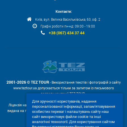
Контакти:
Київ, вул. Велика Васильківська, 63, оф. 2
Графік роботи пн-нд: 09:00 - 19:00
+38 (067) 434 37 44
2001-2026 © TEZ TOUR
- Використання текстів і фотографій з сайту
www.teztour.ua допускається тільки за запитом із письмового
дозволу компанії TEZ TOUR .
Для зручності користувачів, надання
Ліцензія на провадження туроператорської діяльності АВ №566448
персоналізованої інформації, запам'ятовування
видана на підставі рішення Державної служби туризму і курортів від
особистих переваг і налаштувань сайту наш
04.02.2011р. № 4-ліц.
сайт використовує файли cookie та інші
аналогічні технології. Для користування сайтом
Ми приймаємо:
Ви повинні підтвердити Вашу згоду на