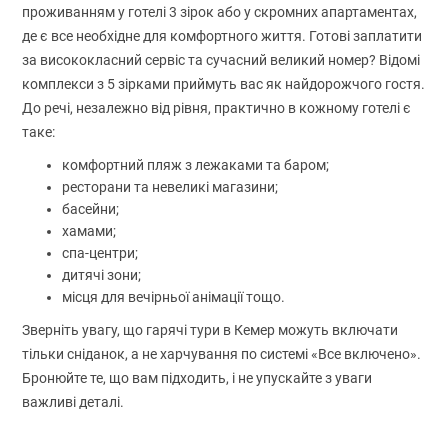
проживанням у готелі 3 зірок або у скромних апартаментах,
де є все необхідне для комфортного життя. Готові заплатити
за висококласний сервіс та сучасний великий номер? Відомі
комплекси з 5 зірками приймуть вас як найдорожчого гостя.
До речі, незалежно від рівня, практично в кожному готелі є
таке:
комфортний пляж з лежаками та баром;
ресторани та невеликі магазини;
басейни;
хамами;
спа-центри;
дитячі зони;
місця для вечірньої анімації тощо.
Зверніть увагу, що гарячі тури в Кемер можуть включати
тільки сніданок, а не харчування по системі «Все включено».
Бронюйте те, що вам підходить, і не упускайте з уваги
важливі деталі.