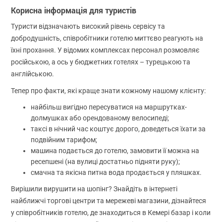
Корисна інформація для туристів
Туристи відзначають високий рівень сервісу та
добродушність, співробітники готелю миттєво реагують на
їхні прохання. У відомих комплексах персонал розмовляє
російською, а ось у бюджетних готелях – турецькою та
англійською.
Тепер про факти, які краще знати кожному нашому клієнту:
найбільш вигідно пересуватися на маршрутках-
долмушках або орендованому велосипеді;
таксі в нічний час коштує дорого, доведеться їхати за
подвійним тарифом;
машина подається до готелю, замовити її можна на
ресепшені (на вулиці достатньо підняти руку);
смачна та якісна питна вода продається у пляшках.
Вирішили вирушити на шопінг? Знайдіть в інтернеті
найближчі торгові центри та мережеві магазини, дізнайтеся
у співробітників готелю, де знаходиться в Кемері базар і коли