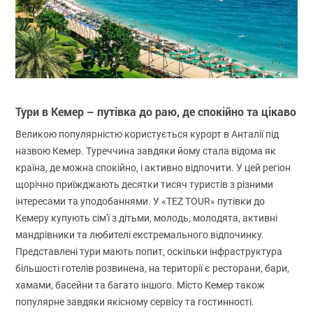
Тури в Кемер – путівка до раю, де спокійно та цікаво
Великою популярністю користується курорт в Анталії під
назвою Кемер. Туреччина завдяки йому стала відома як
країна, де можна спокійно, і активно відпочити. У цей регіон
щорічно приїжджають десятки тисяч туристів з різними
інтересами та уподобаннями. У «TEZ TOUR» путівки до
Кемеру купують сім'ї з дітьми, молодь, молодята, активні
мандрівники та любителі екстремального відпочинку.
Представлені тури мають попит, оскільки інфраструктура
більшості готелів розвинена, на території є ресторани, бари,
хамами, басейни та багато іншого. Місто Кемер також
популярне завдяки якісному сервісу та гостинності.