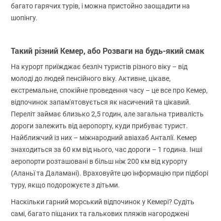
багато гарячих турів, і можна пристойно заощадити на
шопінгу.
Такий різний Кемер, або Розваги на будь-який смак
На курорт приїжджає безліч туристів різного віку – від
молоді до людей пенсійного віку. Активне, цікаве,
екстремальне, спокійне проведення часу – це все про Кемер,
відпочинок запам'ятовується як насичений та цікавий.
Переліт займає близько 2,5 годин, але загальна тривалість
дороги залежить від аеропорту, куди прибуває турист.
Найближчий із них – міжнародний авіахаб Анталії. Кемер
знаходиться за 60 км від нього, час дороги – 1 година. Інші
аеропорти розташовані в більш ніж 200 км від курорту
(Аланьї та Даламані). Враховуйте цю інформацію при підборі
туру, якщо подорожуєте з дітьми.
Наскільки гарний морський відпочинок у Кемері? Судіть
самі, багато піщаних та галькових пляжів нагороджені