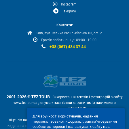
Instagram
Telegram
Контакти:
Київ, вул. Велика Васильківська, 63, оф. 2
Графік роботи пн-нд: 09:00 - 19:00
+38 (067) 434 37 44
2001-2026 © TEZ TOUR
- Використання текстів і фотографій з сайту
www.teztour.ua допускається тільки за запитом із письмового
дозволу компанії TEZ TOUR .
Для зручності користувачів, надання
Ліцензія на провадження туроператорської діяльності АВ №566448
персоналізованої інформації, запам'ятовування
видана на підставі рішення Державної служби туризму і курортів від
особистих переваг і налаштувань сайту наш