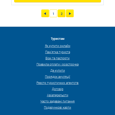
1
2
Туристам
Як купити онлайн
Пам'ятка туриста
Візи та паспорти
Правила оплати і розстрочка
Де купити
Порядок ануляції
Реєстр туристичних агентств
Договір
Авіаперельоти
Часто задавані питання
Подарункові карти