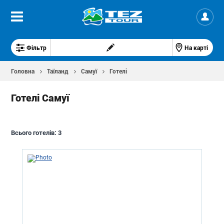
Фільтр
На карті
Головна
Таїланд
Самуї
Готелі
Готелі Самуї
Всього готелів:
3