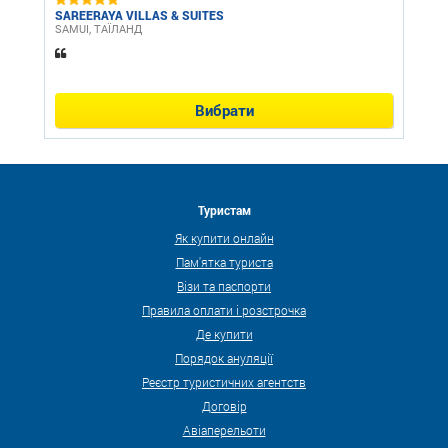
SAREERAYA VILLAS & SUITES
SAMUI, ТАЇЛАНД
Вибрати
Туристам
Як купити онлайн
Пам'ятка туриста
Візи та паспорти
Правила оплати і розстрочка
Де купити
Порядок ануляції
Реєстр туристичних агентств
Договір
Авіаперельоти