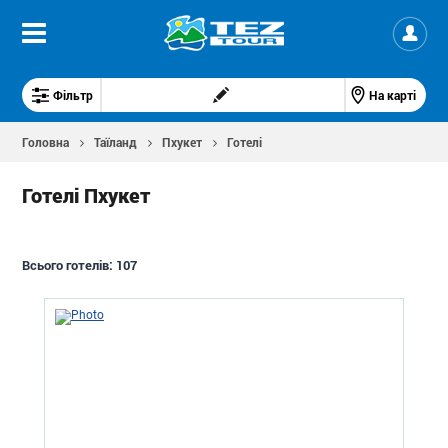
Фільтр
На карті
Головна
Таїланд
Пхукет
Готелі
Готелі Пхукет
Всього готелів:
107