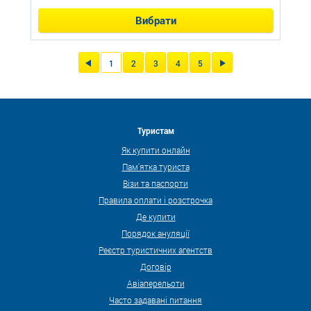
Вибрати
1
2
3
4
5
Туристам
Як купити онлайн
Пам'ятка туриста
Візи та паспорти
Правила оплати і розстрочка
Де купити
Порядок ануляції
Реєстр туристичних агентств
Договір
Авіаперельоти
Часто задавані питання