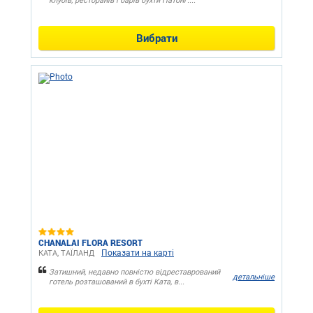
клубів, ресторанів і барів бухти Патонг....
Вибрати
CHANALAI FLORA RESORT
Показати на карті
КАТА, ТАЇЛАНД
Затишний, недавно повністю відреставрований
детальніше
готель розташований в бухті Ката, в...