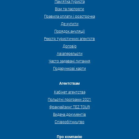
Пам'ятка туриста
Візи та паспорти
Правила оплати і розстрочка
Де купити
Порядок ануляції
Реєстр туристичних агентств
Договір
Авіаперельоти
Часто задавані питання
Подарункові карти
Агентствам
Кабінет агентства
Польотні програми 2021
Франчайзинг TEZ TOUR
Видача документів
Співробітництво
Про компанію