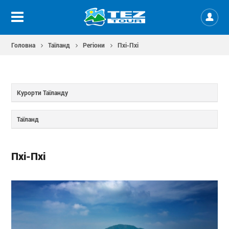
Головна
Таїланд
Регіони
Пхі-Пхі
Курорти Таїланду
Таїланд
Пхі-Пхі