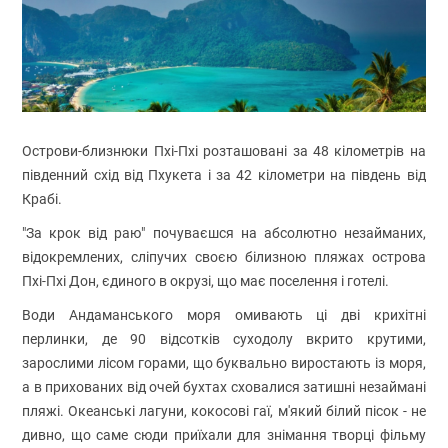
Острови-близнюки Пхі-Пхі розташовані за 48 кілометрів на
південний схід від Пхукета і за 42 кілометри на південь від
Крабі.
"За крок від раю" почуваєшся на абсолютно незайманих,
відокремлених, сліпучих своєю білизною пляжах острова
Пхі-Пхі Дон, єдиного в окрузі, що має поселення і готелі.
Води Андаманського моря омивають ці дві крихітні
перлинки, де 90 відсотків суходолу вкрито крутими,
зарослими лісом горами, що буквально виростають із моря,
а в прихованих від очей бухтах сховалися затишні незаймані
пляжі. Океанські лагуни, кокосові гаї, м'який білий пісок - не
дивно, що саме сюди приїхали для знімання творці фільму