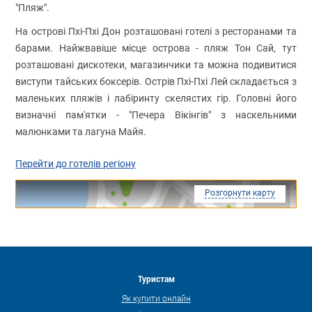
"Пляж".
На острові Пхі-Пхі Дон розташовані готелі з ресторанами та
барами. Найжвавіше місце острова - пляж Тон Сай, тут
розташовані дискотеки, магазинчики та можна подивитися
виступи тайських боксерів. Острів Пхі-Пхі Лей складається з
маленьких пляжів і лабіринту скелястих гір. Головні його
визначні пам'ятки - "Печера Вікінгів" з наскельними
малюнками та лагуна Майя.
Перейти до готелів регіону
Розгорнути карту
Туристам
Як купити онлайн