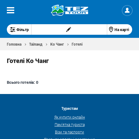
Фільтр
На карті
Головна
Таїланд
Ко Чанг
Готелі
Готелі Ко Чанг
Всього готелів:
0
Туристам
Як купити онлайн
Пам'ятка туриста
Візи та паспорти