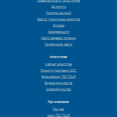
Правила оплати і розстрочка
Де купити
Порядок ануляції
Реєстр туристичних агентств
Договір
Авіаперельоти
Часто задавані питання
Подарункові карти
Агентствам
Кабінет агентства
Польотні програми 2021
Франчайзинг TEZ TOUR
Видача документів
Співробітництво
Про компанію
Про нас
Чому TEZ TOUR