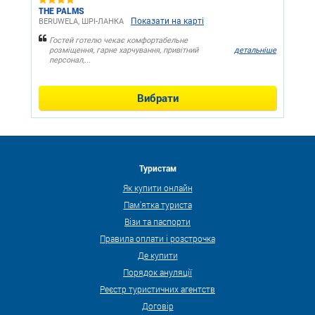
THE PALMS
Показати на карті
BERUWELA, ШРІ-ЛАНКА
Гостей готелю чекає комфортабельне
розміщення, гарне харчування, привітний
детальніше
персонал,...
Вибрати
Туристам
Як купити онлайн
Пам'ятка туриста
Візи та паспорти
Правила оплати і розстрочка
Де купити
Порядок ануляції
Реєстр туристичних агентств
Договір