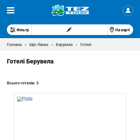
Фільтр
На карті
Головна
Шрі-Ланка
Берувела
Готелі
Готелі Берувела
Всього готелів:
3