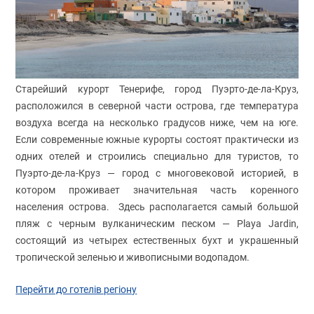
Старейший курорт Тенерифе, город Пуэрто-де-ла-Круз,
расположился в северной части острова, где температура
воздуха всегда на несколько градусов ниже, чем на юге.
Если современные южные курорты состоят практически из
одних отелей и строились специально для туристов, то
Пуэрто-де-ла-Круз — город с многовековой историей, в
котором проживает значительная часть коренного
населения острова. Здесь располагается самый большой
пляж с черным вулканическим песком — Playa Jardin,
состоящий из четырех естественных бухт и украшенный
тропической зеленью и живописными водопадом.
Перейти до готелів регіону