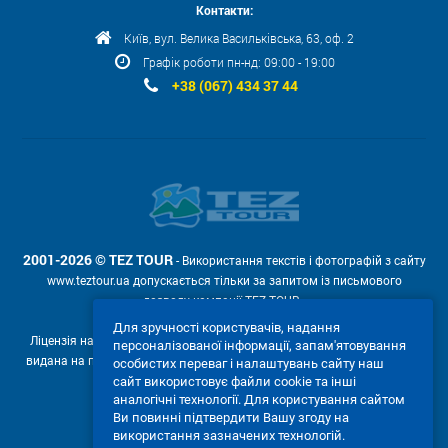
Контакти:
Київ, вул. Велика Васильківська, 63, оф. 2
Графік роботи пн-нд: 09:00 - 19:00
+38 (067) 434 37 44
2001-2026 © TEZ TOUR
- Використання текстів і фотографій з сайту
www.teztour.ua допускається тільки за запитом із письмового
дозволу компанії TEZ TOUR .
Для зручності користувачів, надання
Ліцензія на провадження туроператорської діяльності АВ №566448
персоналізованої інформації, запам'ятовування
видана на підставі рішення Державної служби туризму і курортів від
особистих переваг і налаштувань сайту наш
04.02.2011р. № 4-ліц.
сайт використовує файли cookie та інші
аналогічні технології. Для користування сайтом
Ми приймаємо:
Ви повинні підтвердити Вашу згоду на
використання зазначених технологій.