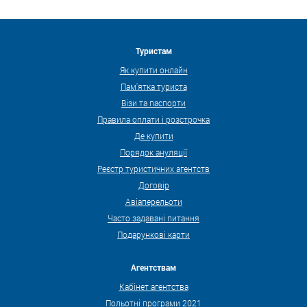
Туристам
Як купити онлайн
Пам'ятка туриста
Візи та паспорти
Правила оплати і розстрочка
Де купити
Порядок ануляції
Реєстр туристичних агентств
Договір
Авіаперельоти
Часто задавані питання
Подарункові карти
Агентствам
Кабінет агентства
Польотні програми 2021