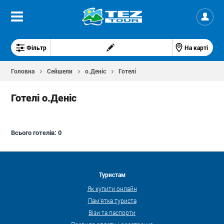
Фільтр
На карті
Головна
Сейшели
о.Деніс
Готелі
Готелі о.Деніс
Всього готелів:
0
Туристам
Як купити онлайн
Пам'ятка туриста
Візи та паспорти