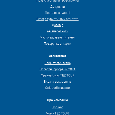
Правила оплати і розстрочка
Де купити
Порядок ануляції
Реєстр туристичних агентств
Договір
Авіаперельоти
Часто задавані питання
Подарункові карти
Агентствам
Кабінет агентства
Польотні програми 2021
Франчайзинг TEZ TOUR
Видача документів
Співробітництво
Про компанію
Про нас
Чому TEZ TOUR