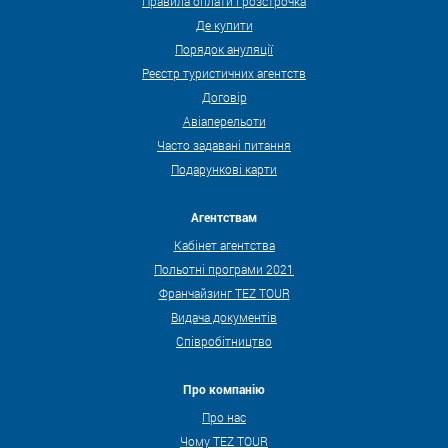
Правила оплати і розстрочка
Де купити
Порядок ануляції
Реєстр туристичних агентств
Договір
Авіаперельоти
Часто задавані питання
Подарункові карти
Агентствам
Кабінет агентства
Польотні програми 2021
Франчайзинг TEZ TOUR
Видача документів
Співробітництво
Про компанію
Про нас
Чому TEZ TOUR