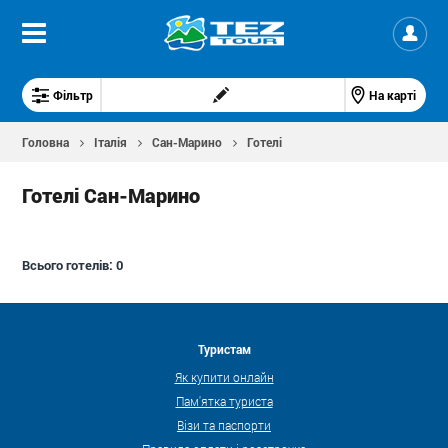
Фільтр
На карті
Головна
Італія
Сан-Марино
Готелі
Готелі Сан-Марино
Всього готелів:
0
Туристам
Як купити онлайн
Пам'ятка туриста
Візи та паспорти