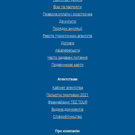
Візи та паспорти
Правила оплати і розстрочка
Де купити
Порядок ануляції
Реєстр туристичних агентств
Договір
Авіаперельоти
Часто задавані питання
Подарункові карти
Агентствам
Кабінет агентства
Польотні програми 2021
Франчайзинг TEZ TOUR
Видача документів
Співробітництво
Про компанію