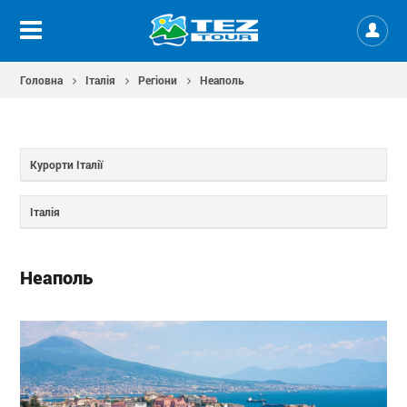
Головна
Італія
Регіони
Неаполь
Курорти Італії
Італія
Неаполь