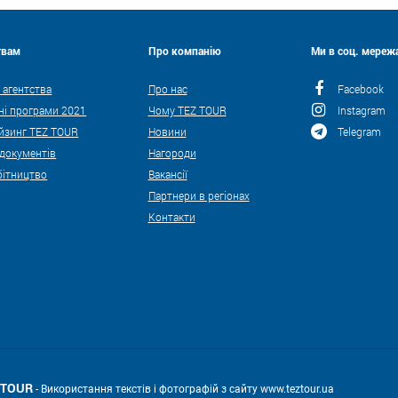
твам
Про компанію
Ми в соц. мережа
 агентства
Про нас
Facebook
ні програми 2021
Чому TEZ TOUR
Instagram
йзинг TEZ TOUR
Новини
Telegram
 документів
Нагороди
бітництво
Вакансії
Партнери в регіонах
Контакти
Z TOUR
- Використання текстів і фотографій з сайту www.teztour.ua