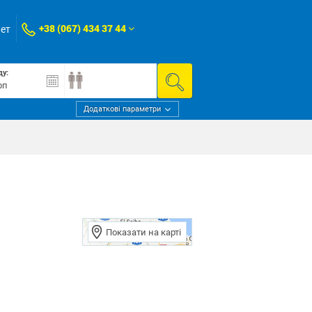
+38 (067) 434 37 44
нет
ду:
Додаткові параметри
Показати на карті