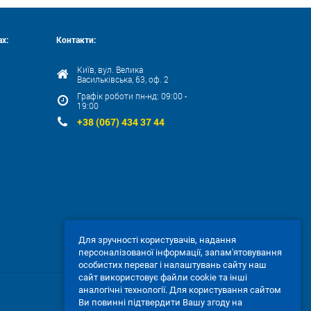
х:
Контакти:
Київ, вул. Велика
Васильківська, 63, оф. 2
Графік роботи пн-нд: 09:00 -
19:00
+38 (067) 434 37 44
Для зручності користувачів, надання
персоналізованої інформації, запам'ятовування
особистих переваг і налаштувань сайту наш
сайт використовує файли cookie та інші
аналогічні технології. Для користування сайтом
Ви повинні підтвердити Вашу згоду на