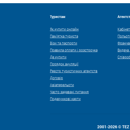
Туристам
Агентс
Як купити онлайн
Кабінет
Пам'ятка туриста
Польот
Візи та паспорти
Франча
Правила оплати і розстрочка
Видача
Де купити
Співро
Порядок ануляції
Реєстр туристичних агентств
Договір
Авіаперельоти
Часто задавані питання
Подарункові карти
2001-2026 © TE