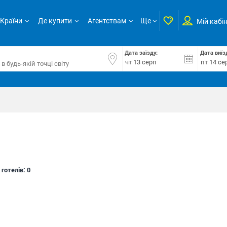
Країни
Де купити
Агентствам
Ще
Мій кабі
Дата заїзду:
Дата виїз
 готелів:
0