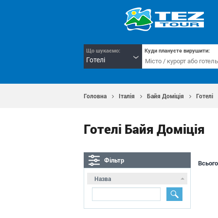
Що шукаємо:
Куди плануєте вирушити:
Готелі
Головна
Італія
Байя Доміція
Готелі
Готелі Байя Доміція
Фільтр
Всього
Назва