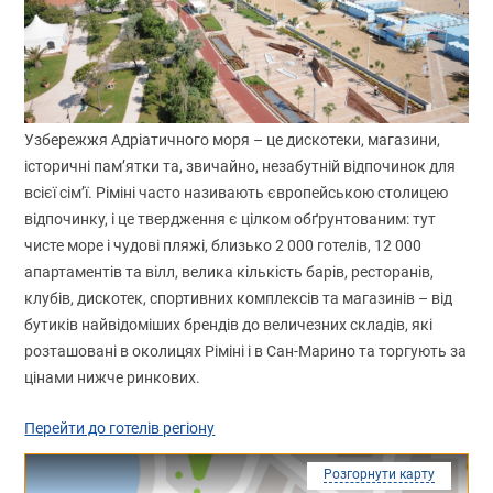
Узбережжя Адріатичного моря – це дискотеки, магазини,
історичні пам’ятки та, звичайно, незабутній відпочинок для
всієї сім’ї. Ріміні часто називають європейською столицею
відпочинку, і це твердження є цілком обґрунтованим: тут
чисте море і чудові пляжі, близько 2 000 готелів, 12 000
апартаментів та вілл, велика кількість барів, ресторанів,
клубів, дискотек, спортивних комплексів та магазинів – від
бутиків найвідоміших брендів до величезних складів, які
розташовані в околицях Ріміні і в Сан-Марино та торгують за
цінами нижче ринкових.
Перейти до готелів регіону
Розгорнути карту