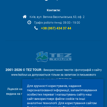
Контакти:
Київ, вул. Велика Васильківська, 63, оф. 2
Графік роботи пн-нд: 09:00 - 19:00
+38 (067) 434 37 44
2001-2026 © TEZ TOUR
- Використання текстів і фотографій з сайту
www.teztour.ua допускається тільки за запитом із письмового
дозволу компанії TEZ TOUR .
Для зручності користувачів, надання
Ліцензія на провадження туроператорської діяльності АВ №566448
персоналізованої інформації, запам'ятовування
видана на підставі рішення Державної служби туризму і курортів від
особистих переваг і налаштувань сайту наш
04.02.2011р. № 4-ліц.
сайт використовує файли cookie та інші
аналогічні технології. Для користування сайтом