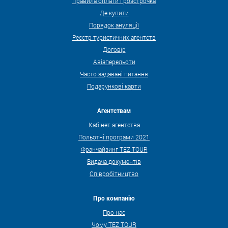
Правила оплати і розстрочка
Де купити
Порядок ануляції
Реєстр туристичних агентств
Договір
Авіаперельоти
Часто задавані питання
Подарункові карти
Агентствам
Кабінет агентства
Польотні програми 2021
Франчайзинг TEZ TOUR
Видача документів
Співробітництво
Про компанію
Про нас
Чому TEZ TOUR