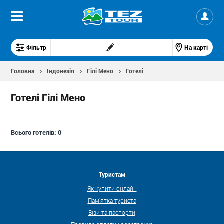
Фільтр
На карті
Головна
Індонезія
Гілі Мено
Готелі
Готелі Гілі Мено
Всього готелів:
0
Туристам
Як купити онлайн
Пам'ятка туриста
Візи та паспорти