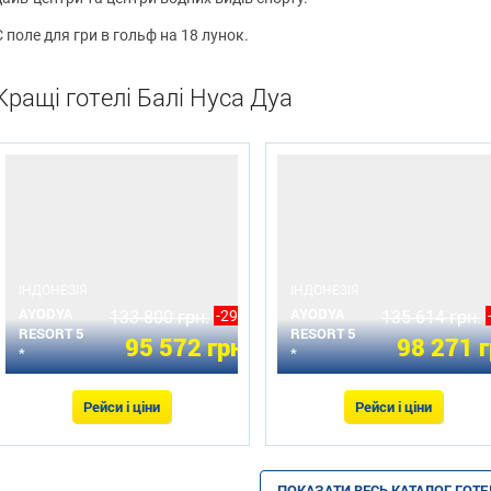
Є поле для гри в гольф на 18 лунок.
Кращі готелі Балі Нуса Дуа
ІНДОНЕЗІЯ
ІНДОНЕЗІЯ
AYODYA
AYODYA
133 800 грн.
-29%
135 614 грн.
RESORT 5
RESORT 5
95 572 грн.
98 271 г
*
*
Рейси і ціни
Рейси і ціни
ПОКАЗАТИ ВЕСЬ КАТАЛОГ ГОТЕ