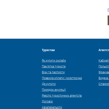
Туристам
Агентс
Як купити онлайн
Кабінет
Пам'ятка туриста
Польот
Візи та паспорти
Франча
Правила оплати і розстрочка
Видача
Де купити
Співро
Порядок ануляції
Реєстр туристичних агентств
Договір
Авіаперельоти