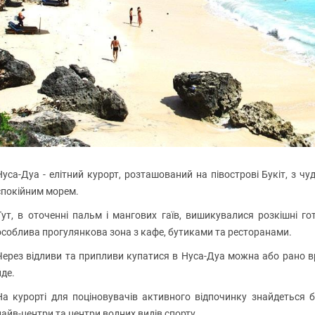
Нуса-Дуа - елітний курорт, розташований на півострові Букіт, з
спокійним морем.
Тут, в оточенні пальм і мангових гаїв, вишикувалися розкішні г
особлива прогулянкова зона з кафе, бутиками та ресторанами.
Через відливи та припливи купатися в Нуса-Дуа можна або рано вра
йде.
На курорті для поціновувачів активного відпочинку знайдеться б
дайв-центри та центри водних видів спорту.