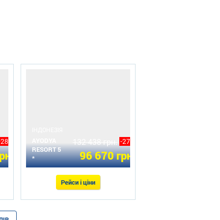
ІНДОНЕЗІЯ
AYODYA
-28%
132 438 грн.
-27%
RESORT 5
рн.
96 670 грн.
*
Рейси і ціни
ЛІВ