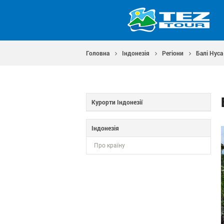
Головна
Індонезія
Регіони
Балі Нуса
Курорти Індонезії
Індонезія
Про країну