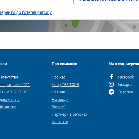
Перейти до готелів регіону
твам
Про компанію
Ми в соц. мережа
 агентства
Про нас
Facebook
ні програми 2021
Чому TEZ TOUR
Instagram
йзинг TEZ TOUR
Новини
Telegram
 документів
Нагороди
бітництво
Вакансії
Партнери в регіонах
Контакти