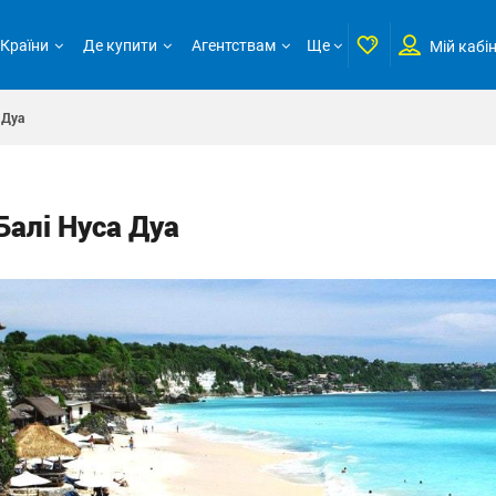
Країни
Де купити
Агентствам
Ще
Мій кабі
 Дуа
Балі Нуса Дуа