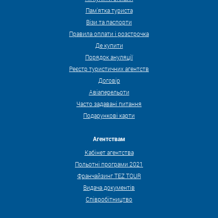
Пам'ятка туриста
Візи та паспорти
Правила оплати і розстрочка
Де купити
Порядок ануляції
Реєстр туристичних агентств
Договір
Авіаперельоти
Часто задавані питання
Подарункові карти
Агентствам
Кабінет агентства
Польотні програми 2021
Франчайзинг TEZ TOUR
Видача документів
Співробітництво