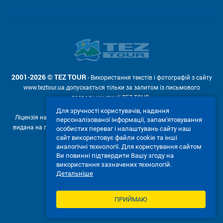
2001-2026 © TEZ TOUR
- Використання текстів і фотографій з сайту
www.teztour.ua допускається тільки за запитом із письмового
дозволу компанії TEZ TOUR .
Для зручності користувачів, надання
Ліцензія на провадження туроператорської діяльності АВ №566448
персоналізованої інформації, запам'ятовування
видана на підставі рішення Державної служби туризму і курортів від
особистих переваг і налаштувань сайту наш
сайт використовує файли cookie та інші
04.02.2011р. № 4-ліц.
аналогічні технології. Для користування сайтом
Ми приймаємо:
Ви повинні підтвердити Вашу згоду на
використання зазначених технологій.
Детальніше
ПРИЙМАЮ
ПОВНА ВЕРСІЯ САЙТУ