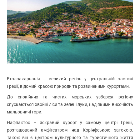
Етолоакарнанія – великий регіон у центральній частині
Греції, відомий красою природи та розвиненими курортами.
До спокійних та чистих морських узбереж регіону
спускаються хвойні ліси та зелені луки, над якими височіють
мальовничі гори.
Нафпактос – яскравий курорт у самому центрі Греції,
розташований амфітеатром над Корінфською затокою.
Також він є центром культурного та туристичного життя