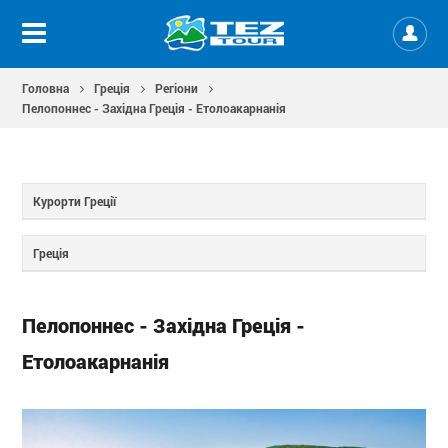
Головна
Греція
Регіони
Пелопоннес - Західна Греція - Етолоакарнанія
Курорти Греції
Греція
Пелопоннес - Західна Греція -
Етолоакарнанія