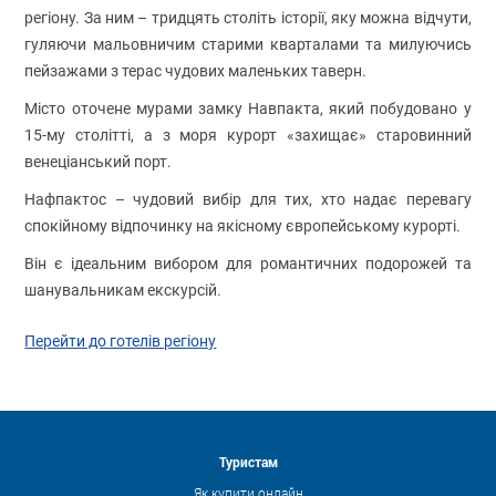
регіону. За ним – тридцять століть історії, яку можна відчути,
гуляючи мальовничим старими кварталами та милуючись
пейзажами з терас чудових маленьких таверн.
Місто оточене мурами замку Навпакта, який побудовано у
15-му столітті, а з моря курорт «захищає» старовинний
венеціанський порт.
Нафпактос – чудовий вибір для тих, хто надає перевагу
спокійному відпочинку на якісному європейському курорті.
Він є ідеальним вибором для романтичних подорожей та
шанувальникам екскурсій.
Перейти до готелів регіону
Туристам
Як купити онлайн