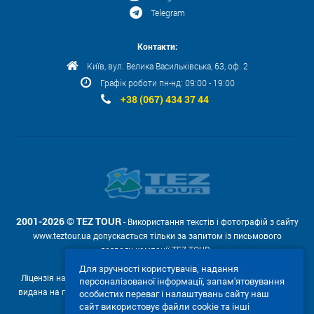
Telegram
Контакти:
Київ, вул. Велика Васильківська, 63, оф. 2
Графік роботи пн-нд: 09:00 - 19:00
+38 (067) 434 37 44
2001-2026 © TEZ TOUR
- Використання текстів і фотографій з сайту
www.teztour.ua допускається тільки за запитом із письмового
дозволу компанії TEZ TOUR .
Для зручності користувачів, надання
Ліцензія на провадження туроператорської діяльності АВ №566448
персоналізованої інформації, запам'ятовування
видана на підставі рішення Державної служби туризму і курортів від
особистих переваг і налаштувань сайту наш
04.02.2011р. № 4-ліц.
сайт використовує файли cookie та інші