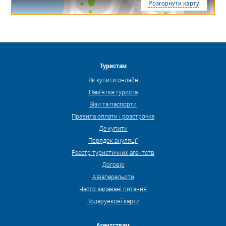
Розгорнути карту
Туристам
Як купити онлайн
Пам'ятка туриста
Візи та паспорти
Правила оплати і розстрочка
Де купити
Порядок ануляції
Реєстр туристичних агентств
Договір
Авіаперельоти
Часто задавані питання
Подарункові карти
Агентствам