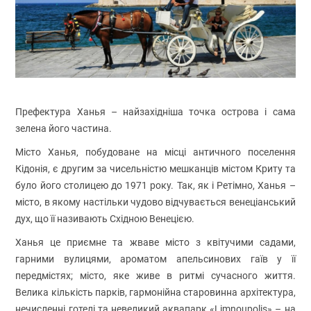
Префектура Ханья – найзахідніша точка острова і сама
зелена його частина.
Місто Ханья, побудоване на місці античного поселення
Кідонія, є другим за чисельністю мешканців містом Криту та
було його столицею до 1971 року. Так, як і Ретімно, Ханья –
місто, в якому настільки чудово відчувається венеціанський
дух, що її називають Східною Венецією.
Ханья це приємне та жваве місто з квітучими садами,
гарними вулицями, ароматом апельсинових гаїв у її
передмістях; місто, яке живе в ритмі сучасного життя.
Велика кількість парків, гармонійна старовинна архітектура,
нечисленні готелі та невеликий аквапарк «Limnoupolis» – на