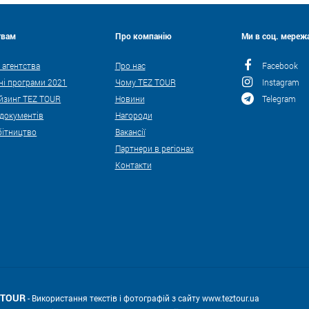
твам
Про компанію
Ми в соц. мережа
 агентства
Про нас
Facebook
ні програми 2021
Чому TEZ TOUR
Instagram
йзинг TEZ TOUR
Новини
Telegram
 документів
Нагороди
бітництво
Вакансії
Партнери в регіонах
Контакти
Z TOUR
- Використання текстів і фотографій з сайту www.teztour.ua