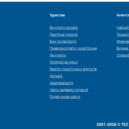
Туристам
Агентс
Як купити онлайн
Кабінет
Пам'ятка туриста
Польот
Візи та паспорти
Франча
Правила оплати і розстрочка
Видача
Де купити
Співро
Порядок ануляції
Реєстр туристичних агентств
Договір
Авіаперельоти
Часто задавані питання
Подарункові карти
2001-2026 © TE