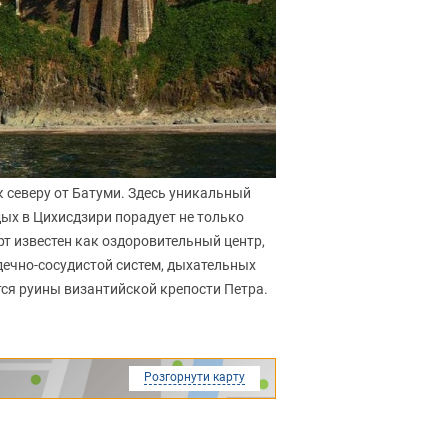
к северу от Батуми. Здесь уникальный
дых в Цихисдзири порадует не только
рт известен как оздоровительный центр,
дечно-сосудистой систем, дыхательных
тся руины византийской крепости Петра.
Розгорнути карту