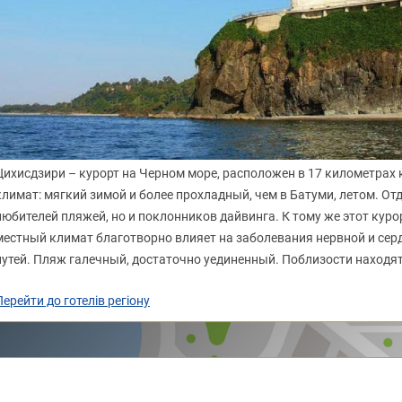
Цихисдзири – курорт на Черном море, расположен в 17 километрах 
климат: мягкий зимой и более прохладный, чем в Батуми, летом. От
любителей пляжей, но и поклонников дайвинга. К тому же этот куро
местный климат благотворно влияет на заболевания нервной и сер
путей. Пляж галечный, достаточно уединенный. Поблизости находя
Перейти до готелів регіону