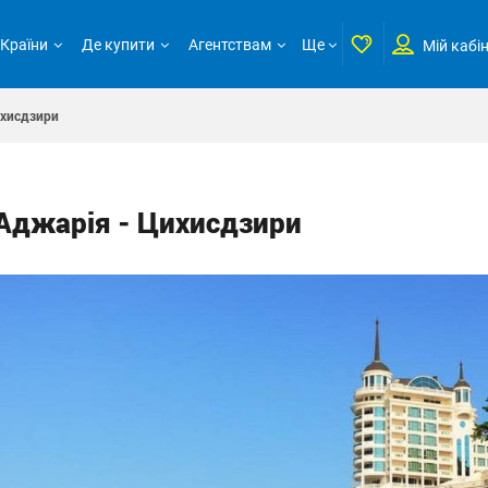
Країни
Де купити
Агентствам
Ще
Мій кабі
ихисдзири
Аджарія - Цихисдзири