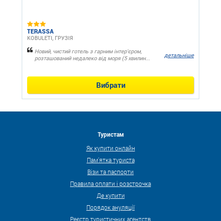
TERASSA
KOBULETI, ГРУЗІЯ
Новий, чистий готель з гарним інтер'єром,
детальніше
розташований недалеко від моря (5 хвилин...
Вибрати
Туристам
Як купити онлайн
Пам'ятка туриста
Візи та паспорти
Правила оплати і розстрочка
Де купити
Порядок ануляції
Реєстр туристичних агентств