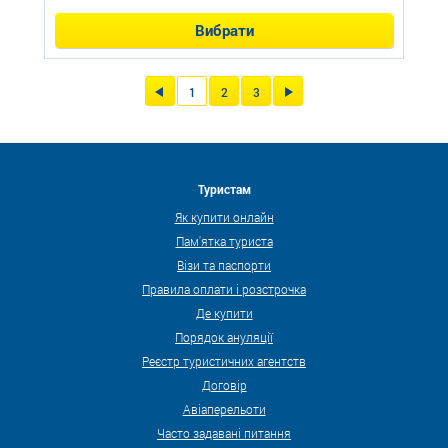
Вибрати
1
2
3
Туристам
Як купити онлайн
Пам'ятка туриста
Візи та паспорти
Правила оплати і розстрочка
Де купити
Порядок ануляції
Реєстр туристичних агентств
Договір
Авіаперельоти
Часто задавані питання