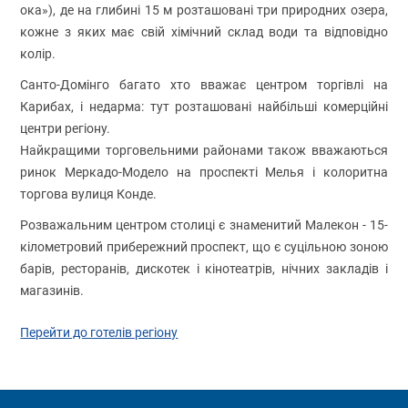
ока»), де на глибині 15 м розташовані три природних озера,
кожне з яких має свій хімічний склад води та відповідно
колір.
Санто-Домінго багато хто вважає центром торгівлі на
Карибах, і недарма: тут розташовані найбільші комерційні
центри регіону.
Найкращими торговельними районами також вважаються
ринок Меркадо-Модело на проспекті Мелья і колоритна
торгова вулиця Конде.
Розважальним центром столиці є знаменитий Малекон - 15-
кілометровий прибережний проспект, що є суцільною зоною
барів, ресторанів, дискотек і кінотеатрів, нічних закладів і
магазинів.
Перейти до готелів регіону