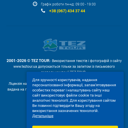
Графік роботи пн-нд: 09:00 - 19:00
+38 (067) 434 37 44
2001-2026 © TEZ TOUR
- Використання текстів і фотографій з сайту
www.teztour.ua допускається тільки за запитом із письмового
дозволу компанії TEZ TOUR .
Для зручності користувачів, надання
Ліцензія на провадження туроператорської діяльності АВ №566448
персоналізованої інформації, запам'ятовування
видана на підставі рішення Державної служби туризму і курортів від
особистих переваг і налаштувань сайту наш
04.02.2011р. № 4-ліц.
сайт використовує файли cookie та інші
аналогічні технології. Для користування сайтом
Ми приймаємо:
Ви повинні підтвердити Вашу згоду на
використання зазначених технологій.
Детальніше