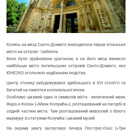
Колись на місці Санто-Домінго знаходилося перше іспанське
місто на острові - Ізабелла.
Воно було зруйноване ураганом, а на його місці виникло
найбільше місто Антильських островів Санто-Домінго, яке
ЮНЕСКО оголосило надбанням людства.
Центр столиці забудовувався здебільшого в XVI столітті та
багатий на пам'ятки колоніальної епохи.
Особливо цікавий один із символів міста - величезний маяк
Фаро-о-Колон («Маяк Колумба»), розташований на пагорбі в
східній частині міста. Там розташований мавзолей з білого
мармуру зі статуями Колумба і цікавий музей.
На окрему увагу заслуговує печера Лос-трес-Охос («Три