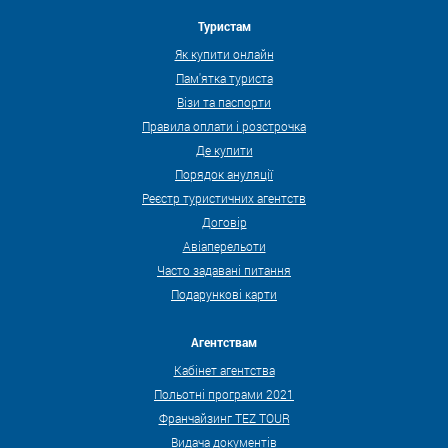
Туристам
Як купити онлайн
Пам'ятка туриста
Візи та паспорти
Правила оплати і розстрочка
Де купити
Порядок ануляції
Реєстр туристичних агентств
Договір
Авіаперельоти
Часто задавані питання
Подарункові карти
Агентствам
Кабінет агентства
Польотні програми 2021
Франчайзинг TEZ TOUR
Видача документів