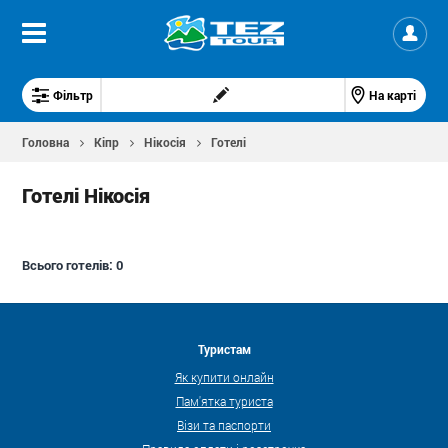
Фільтр
На карті
Головна
Кіпр
Нікосія
Готелі
Готелі Нікосія
Всього готелів:
0
Туристам
Як купити онлайн
Пам'ятка туриста
Візи та паспорти