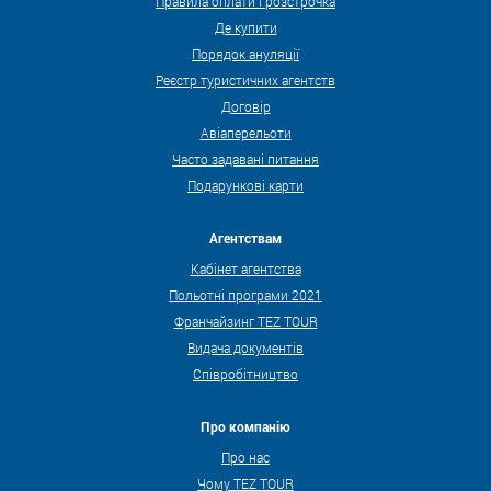
Правила оплати і розстрочка
Де купити
Порядок ануляції
Реєстр туристичних агентств
Договір
Авіаперельоти
Часто задавані питання
Подарункові карти
Агентствам
Кабінет агентства
Польотні програми 2021
Франчайзинг TEZ TOUR
Видача документів
Співробітництво
Про компанію
Про нас
Чому TEZ TOUR