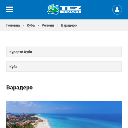
Головна
Куба
Регіони
Варадеро
Курорти Куби
Куба
Варадеро