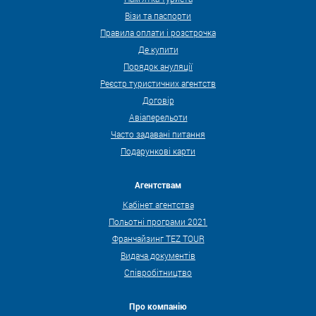
Візи та паспорти
Правила оплати і розстрочка
Де купити
Порядок ануляції
Реєстр туристичних агентств
Договір
Авіаперельоти
Часто задавані питання
Подарункові карти
Агентствам
Кабінет агентства
Польотні програми 2021
Франчайзинг TEZ TOUR
Видача документів
Співробітництво
Про компанію