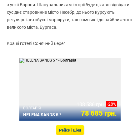
з усієї Європи. Шанувальникам історії буде цікаво відвідати
сусіднє старовинне місто Несебр, до нього курсують
регулярні автобусні маршрути, так само як і до найближчого
великого міста, Бургаса.
Кращі готелі Сонячний берег
108 586 грн.
-28%
БОЛГАРІЯ
78 685 грн.
HELENA SANDS 5 *
Рейси і ціни