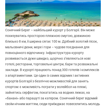
Сонячний Берег – найбільший курорт у Болгарії. Він може
похизуватись просторою пляжною смугою, довжиною
близько 8 км, її ширина сягає 100 м. Дрібний золотий пісок,
мальовничі дюни, море і гори – чудове поєднання для
повноцінного відпочинку. Інфраструктура курорту
розвивається дуже швидко, щорічно з’являються нові
готелі, ресторани, торговельні центри, бари та розважальні
заклади. В курорті працюють понад 300 готелів і комплексів
з апартаментами. Це один із самих відомих і активних
курортів Болгарії з безліччю можливостей для занять
спортом: є можливість пограти у волейбол на пляжі,
зайнятись серфінгом, покататись на водних лижах, на
«банані» або парашуті за катером. Сонячний берег відомий
своїм нічним життям, сюди приїжджає повеселитись молодь